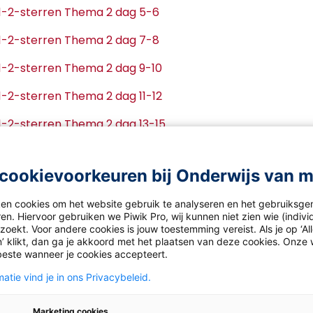
e 1-2-sterren Thema 2 dag 5-6
e 1-2-sterren Thema 2 dag 7-8
e 1-2-sterren Thema 2 dag 9-10
e 1-2-sterren Thema 2 dag 11-12
e 1-2-sterren Thema 2 dag 13-15
e 3-sterren Thema 2 dag 1-2
cookievoorkeuren bij Onderwijs van 
e 3-sterren Thema 2 dag 3-4
ken cookies om het website gebruik te analyseren en het gebruiksge
e 3-sterren Thema 2 dag 5-6
en. Hiervoor gebruiken we Piwik Pro, wij kunnen niet zien wie (indiv
oekt. Voor andere cookies is jouw toestemming vereist. Als je op ‘Al
e 3-sterren Thema 2 dag 7-8
’ klikt, dan ga je akkoord met het plaatsen van deze cookies. Onze 
beste wanneer je cookies accepteert.
e 3-sterren Thema 2 dag 9-10
atie vind je in ons Privacybeleid.
e 3-sterren Thema 2 dag 11-12
Marketing cookies