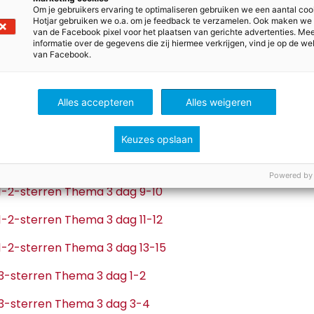
e 3-sterren Thema 2 dag 13-15
Om je gebruikers ervaring te optimaliseren gebruiken we een aantal coo
Hotjar gebruiken we o.a. om je feedback te verzamelen. Ook maken we
van de Facebook pixel voor het plaatsen van gerichte advertenties. Me
iefjes thema 3
informatie over de gegevens die zij hiermee verkrijgen, vind je op de we
van Facebook.
e 1-2-sterren Thema 3 dag 1-2
Alles accepteren
Alles weigeren
e 1-2-sterren Thema 3 dag 3-4
e 1-2-sterren Thema 3 dag 5-6
Keuzes opslaan
e 1-2-sterren Thema 3 dag 7-8
Powered by
e 1-2-sterren Thema 3 dag 9-10
e 1-2-sterren Thema 3 dag 11-12
e 1-2-sterren Thema 3 dag 13-15
e 3-sterren Thema 3 dag 1-2
e 3-sterren Thema 3 dag 3-4