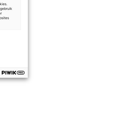
kies.
 gebruik
er
bsites