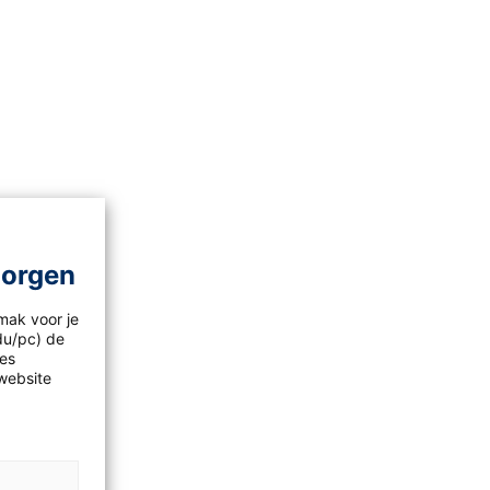
morgen
mak voor je
idu/pc) de
les
website