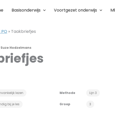
me
Basisonderwijs
Voortgezet onderwijs
M
l PO
»
Taakbriefjes
r
Suze Hodzelmans
riefjes
vankelijk lezen
Methode
Lijn 3
dig bij je les
Groep
3