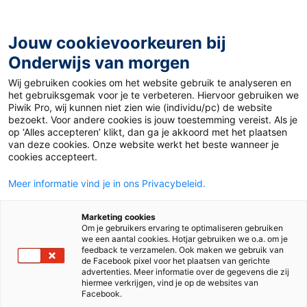
Ga
naar
de
Jouw cookievoorkeuren bij
inhoud
Onderwijs van morgen
Wij gebruiken cookies om het website gebruik te analyseren en
Home
»
Materiaal PO
»
Droomslinger voor een gouden
het gebruiksgemak voor je te verbeteren. Hiervoor gebruiken we
start
Piwik Pro, wij kunnen niet zien wie (individu/pc) de website
bezoekt. Voor andere cookies is jouw toestemming vereist. Als je
op ‘Alles accepteren’ klikt, dan ga je akkoord met het plaatsen
Droomslinger voor
van deze cookies. Onze website werkt het beste wanneer je
cookies accepteert.
een gouden start
Meer informatie vind je in ons Privacybeleid.
Marketing cookies
Om je gebruikers ervaring te optimaliseren gebruiken
PO
we een aantal cookies. Hotjar gebruiken we o.a. om je
feedback te verzamelen. Ook maken we gebruik van
de Facebook pixel voor het plaatsen van gerichte
advertenties. Meer informatie over de gegevens die zij
Vak
Sociaal-emotionele ontwikkeling
hiermee verkrijgen, vind je op de websites van
Facebook.
Methode
Gelukskoffer