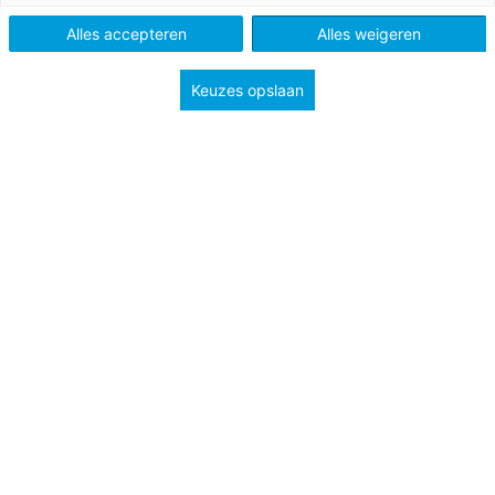
Alles accepteren
Alles weigeren
Keuzes opslaan
Juf &
Meester
INSPIRATIE
Kinderpraatjes
Kinderpraatjes