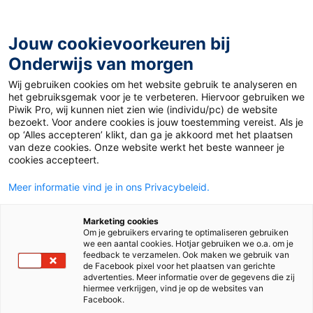
Ga
naar
de
Jouw cookievoorkeuren bij
inhoud
Onderwijs van morgen
Wij gebruiken cookies om het website gebruik te analyseren en
Home
»
Kinderpraatje: Hersens
het gebruiksgemak voor je te verbeteren. Hiervoor gebruiken we
Piwik Pro, wij kunnen niet zien wie (individu/pc) de website
bezoekt. Voor andere cookies is jouw toestemming vereist. Als je
22 mei 2020
Door
Naomi Smits
op ‘Alles accepteren’ klikt, dan ga je akkoord met het plaatsen
Kinderpraatje:
van deze cookies. Onze website werkt het beste wanneer je
cookies accepteert.
Hersens
Meer informatie vind je in ons Privacybeleid.
Marketing cookies
Om je gebruikers ervaring te optimaliseren gebruiken
Juf & Meester
we een aantal cookies. Hotjar gebruiken we o.a. om je
feedback te verzamelen. Ook maken we gebruik van
de Facebook pixel voor het plaatsen van gerichte
advertenties. Meer informatie over de gegevens die zij
hiermee verkrijgen, vind je op de websites van
Facebook.