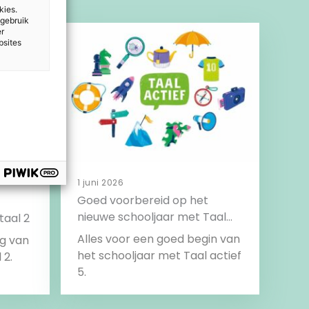
kies.
 gebruik
er
bsites
1 juni 2026
Goed voorbereid op het
nieuwe schooljaar met Taal
taal 2
actief 5
Alles voor een goed begin van
ig van
het schooljaar met Taal actief
 2.
5.