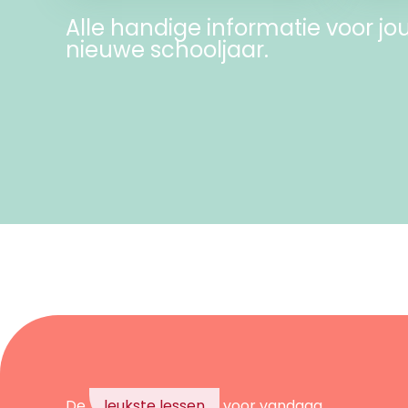
Bekijk
Alle handige informatie voor jou
nieuwe schooljaar.
De
leukste lessen
voor vandaag