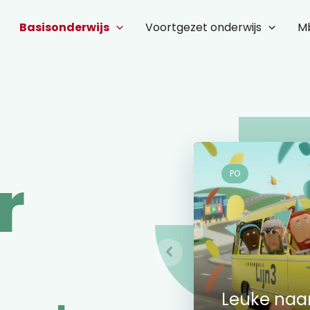
Basisonderwijs
Voortgezet onderwijs
M
r
PO
PO
PO
Beeld & Ge
Leuke naa
slaan han