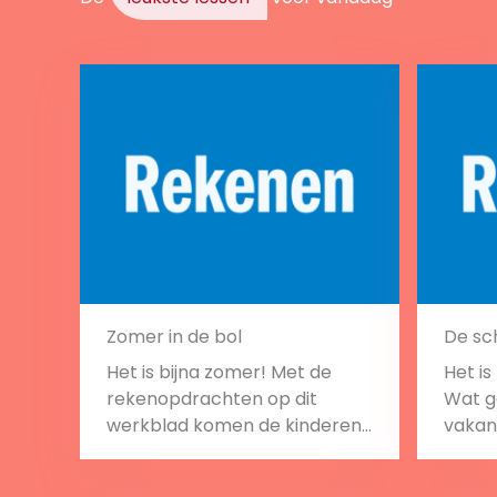
Zomer in de bol
De sch
Het is bijna zomer! Met de
Het is
rekenopdrachten op dit
Wat g
werkblad komen de kinderen
vakan
al een beetje in de stemming.
werkb
vakan
Bekijk