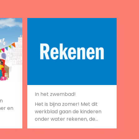
In het zwembad!
en
Het is bijna zomer! Met dit
er en
werkblad gaan de kinderen
onder water rekenen, de
uitkomsten van wedstrijdjes
berekenen en de omtrek van
Bekijk