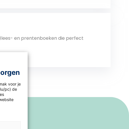
Bekijk
)lees- en prentenboeken die perfect
morgen
Bekijk
mak voor je
idu/pc) de
les
website