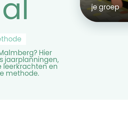
al
je groep
voor them
Boekentips 
ethode
Malmberg? Hier
s jaarplanningen,
e leerkrachten en
je methode.