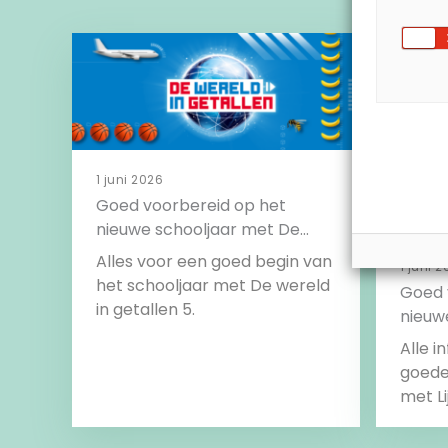
1 juni 2026
Goed voorbereid op het
nieuwe schooljaar met De
wereld in getallen 5
Alles voor een goed begin van
1 juni 
het schooljaar met De wereld
Goed 
in getallen 5.
nieuwe
2e edi
Alle i
goede 
me