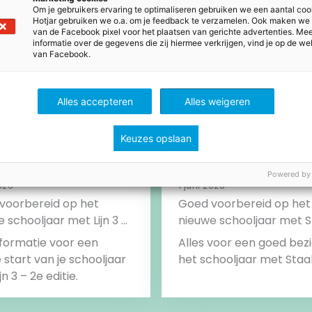
Om je gebruikers ervaring te optimaliseren gebruiken we een aantal coo
Hotjar gebruiken we o.a. om je feedback te verzamelen. Ook maken we
van de Facebook pixel voor het plaatsen van gerichte advertenties. Me
informatie over de gegevens die zij hiermee verkrijgen, vind je op de we
van Facebook.
Alles accepteren
Alles weigeren
Keuzes opslaan
Powered by
2026
1 juni 2026
voorbereid op het
Goed voorbereid op het
 schooljaar met Lijn 3 –
nieuwe schooljaar met S
tie
nformatie voor een
Alles voor een goed bez
start van je schooljaar
het schooljaar met Staal
t Lijn 3 – 2e editie.