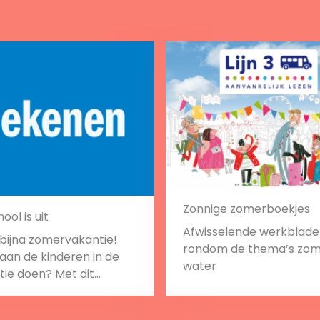
Zonnige zomerboekjes
ool is uit
Afwisselende werkblad
 bijna zomervakantie!
rondom de thema’s zom
aan de kinderen in de
water
tie doen? Met dit
lad maken ze allemaal
tiesommen.
Bekijk
Bekijk