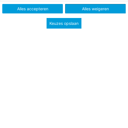
Alles accepteren
Alles weigeren
Keuzes opslaan
De Docent
THEMA
Diversiteit en inclusiviteit
Artikelen over
diversiteit en
inclusiviteit