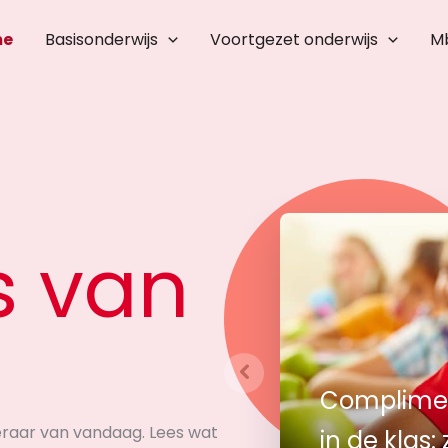
me
Basisonderwijs
Voortgezet onderwijs
M
s van
Complimen
Stem leerd
Boekentips
leraar van vandaag. Lees wat
in de klas:
11 tips vo
en toetsen
zomer en 