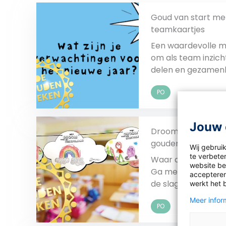
Goud van start me
teamkaartjes
Een waardevolle m
om als team inzich
delen en gezamenli
streven naar een
PO
succesvol jaar vol
samenwerking.
Jouw 
Be
Droomslinger voor
gouden start
Wij gebrui
te verbeter
Waar dromen ze v
website bez
Ga met de kindere
accepteren
de slag en maak e
werkt het 
mooie slinger van 
Meer inform
PO
lokaal mee te vers