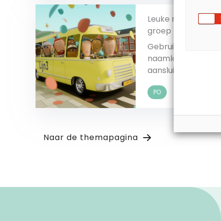
Be
Leuke naamlabels v
groep
Gebruik nu de
naamlabels die pe
aansluiten bij Lijn 3.
PO
Be
Naar de themapagina