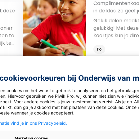
Complimentenkaar
t deze
in de klas: zo geef j
geluk door
Geluk delen maak
anier
gelukkig! Met deze
ten te
kaartjes kun je dir
jk te
de slag.
Po
Be
11 tips voor meer g
cookievoorkeuren bij Onderwijs van 
kijk
 een
de klas
Met deze tips begi
ken cookies om het website gebruik te analyseren en het gebruiksge
en. Hiervoor gebruiken we Piwik Pro, wij kunnen niet zien wie (indiv
an?
klein en betrek je
oekt. Voor andere cookies is jouw toestemming vereist. Als je op ‘Al
n aan
kinderen bij het
’ klikt, dan ga je akkoord met het plaatsen van deze cookies. Onze 
r een
verzorgen van pla
beste wanneer je cookies accepteert.
Po
om het
atie vind je in ons Privacybeleid.
ieren.
Marketing cookies