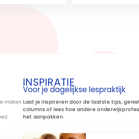
van start. Daarom
n we een paar mooie
Bekijk
Bekijk
om terug’-posters voor
en maken die je kunt
n en ophangen in je klas.
pen dat het de opening
 […]
INSPIRATIE
Voor je dagelijkse lespraktijk
 te maken
Laat je inspireren door de laatste tips, geni
columns of lees hoe andere onderwijsprofes
oed
het aanpakken.