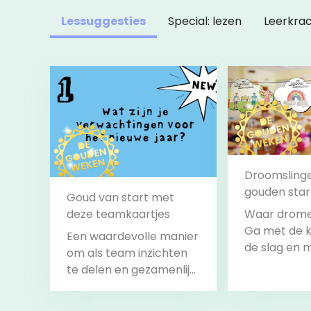
Lessuggesties
Special: lezen
Leerkra
Droomslinge
gouden star
Goud van start met
deze teamkaartjes
Waar drome
Ga met de k
Een waardevolle manier
de slag en 
om als team inzichten
mooie sling
te delen en gezamenlijk
het lokaal 
te streven naar een
versieren.
succesvol jaar vol
Bekijk
Beki