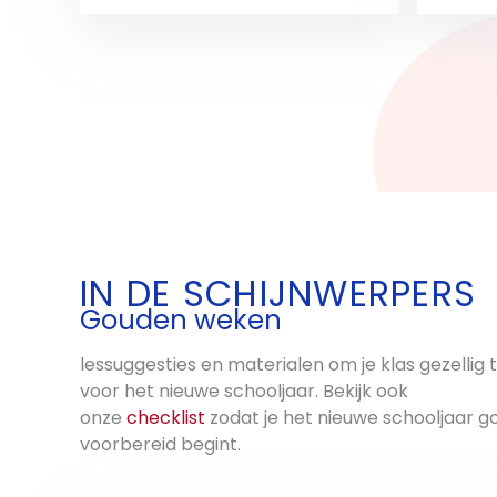
weer 
hebbe
Bekijk
‘Welk
je lat
printe
We ho
van je
IN DE SCHIJNWERPERS
Gouden weken
lessuggesties en materialen om je klas gezellig
voor het nieuwe schooljaar. Bekijk ook
onze
checklist
zodat je het nieuwe schooljaar g
voorbereid begint.