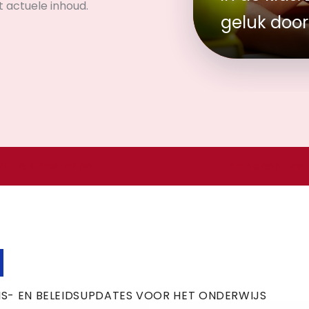
et actuele inhoud.
geluk door
in de klas
met backw
schooljaar
Juf & Meester po
De Docent vo
S- EN BELEIDSUPDATES VOOR HET ONDERWIJS