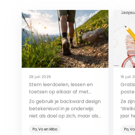
28 juli 2026
16 juli 
Stem leerdoelen, lessen en
Grati
toetsen op elkaar af met
poste
backward design
Zo gebruik je backward design
Ze zij
betekenisvol in je onderwijs:
‘Welk
niet als doel op zich, maar als
jaar 
onderdeel van het leerproces.
toege
Po, Vo en Mbo
Po, V
Het n