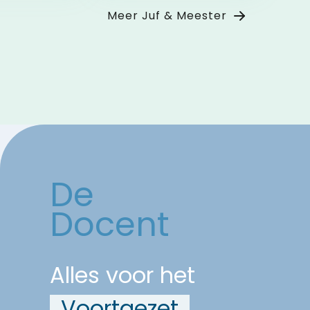
wat jullie hebben
Meer Juf & Meester
bereikt.
De
Docent
Alles voor het
Voortgezet