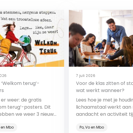
2026
7 juli 2026
s ‘Welkom terug’-
Voor de klas zitten of st
rs
wat werkt wanneer?
n er weer: de gratis
Lees hoe je met je houdi
om terug’-posters. Dit
lichaamstaal werkt aan r
hebben we weer 3 nieuwe
aandacht en activiteit ti
voegd aan de collectie.
de les.
o en Mbo
Po, Vo en Mbo
ieuwe schooljaar gaat