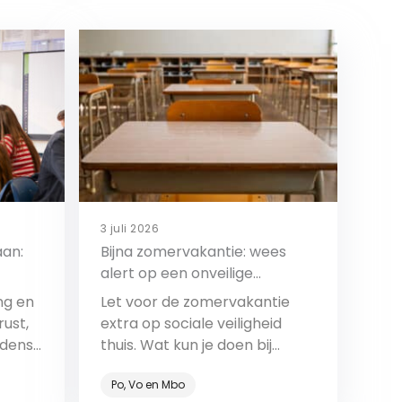
3 juli 2026
aan:
Bijna zomervakantie: wees
alert op een onveilige
thuissituatie
ng en
Let voor de zomervakantie
ust,
extra op sociale veiligheid
jdens
thuis. Wat kun je doen bij
zorgen over een leerling?
Po, Vo en Mbo