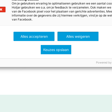
Be
Boekentips voor d
Om je gebruikers ervaring te optimaliseren gebruiken we een aantal coo
Hotjar gebruiken we o.a. om je feedback te verzamelen. Ook maken we
kijk
oor je
zomer en het nie
van de Facebook pixel voor het plaatsen van gerichte advertenties. Me
schooljaar
informatie over de gegevens die zij hiermee verkrijgen, vind je op de we
Zomerboeken voor
van Facebook.
en je leerlingen in 
rfect
vo en mbo.
Alles accepteren
Alles weigeren
Po, Vo en Mbo
Keuzes opslaan
Be
Powered by
Meer inspiratie
kijk