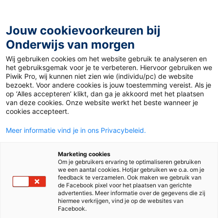
Ga
naar
de
Jouw cookievoorkeuren bij
inhoud
Onderwijs van morgen
Wij gebruiken cookies om het website gebruik te analyseren en
Home
»
Materiaal PO
»
Autumn
het gebruiksgemak voor je te verbeteren. Hiervoor gebruiken we
Piwik Pro, wij kunnen niet zien wie (individu/pc) de website
bezoekt. Voor andere cookies is jouw toestemming vereist. Als je
Autumn
op ‘Alles accepteren’ klikt, dan ga je akkoord met het plaatsen
van deze cookies. Onze website werkt het beste wanneer je
cookies accepteert.
PO
Meer informatie vind je in ons Privacybeleid.
Marketing cookies
Vak
Engels
Om je gebruikers ervaring te optimaliseren gebruiken
we een aantal cookies. Hotjar gebruiken we o.a. om je
feedback te verzamelen. Ook maken we gebruik van
Methode
Join in
de Facebook pixel voor het plaatsen van gerichte
advertenties. Meer informatie over de gegevens die zij
hiermee verkrijgen, vind je op de websites van
Type
Lessuggesties
Facebook.