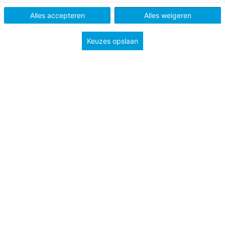
Onderwerp
Spelletjes
Alles accepteren
Alles weigeren
Groep
7
8
Keuzes opslaan
Tags
Start schooljaar