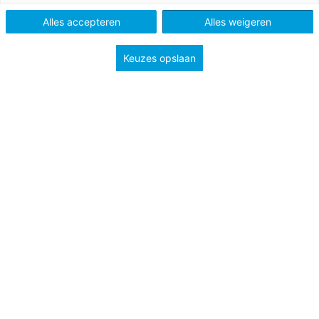
Type
Lessuggesties
Alles accepteren
Alles weigeren
Groep
8
Keuzes opslaan