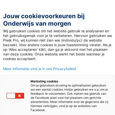
Ga
naar
de
Jouw cookievoorkeuren bij
inhoud
Onderwijs van morgen
Wij gebruiken cookies om het website gebruik te analyseren en
Home
»
Materiaal PO
»
Actief rekenen met BuitenBingo
het gebruiksgemak voor je te verbeteren. Hiervoor gebruiken we
Piwik Pro, wij kunnen niet zien wie (individu/pc) de website
bezoekt. Voor andere cookies is jouw toestemming vereist. Als je
Actief rekenen met
op ‘Alles accepteren’ klikt, dan ga je akkoord met het plaatsen
van deze cookies. Onze website werkt het beste wanneer je
cookies accepteert.
BuitenBingo
Meer informatie vind je in ons Privacybeleid.
PO
Marketing cookies
Om je gebruikers ervaring te optimaliseren gebruiken
we een aantal cookies. Hotjar gebruiken we o.a. om je
feedback te verzamelen. Ook maken we gebruik van
de Facebook pixel voor het plaatsen van gerichte
Vak
Rekenen
advertenties. Meer informatie over de gegevens die zij
hiermee verkrijgen, vind je op de websites van
Methode
De wereld in getallen 5
Pluspunt 4
Facebook.