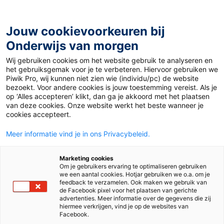
Ga
naar
de
Jouw cookievoorkeuren bij
inhoud
Onderwijs van morgen
Wij gebruiken cookies om het website gebruik te analyseren en
het gebruiksgemak voor je te verbeteren. Hiervoor gebruiken we
Piwik Pro, wij kunnen niet zien wie (individu/pc) de website
De
bezoekt. Voor andere cookies is jouw toestemming vereist. Als je
op ‘Alles accepteren’ klikt, dan ga je akkoord met het plaatsen
Docent
van deze cookies. Onze website werkt het beste wanneer je
cookies accepteert.
Meer informatie vind je in ons Privacybeleid.
Actueel voor het
Marketing cookies
Om je gebruikers ervaring te optimaliseren gebruiken
voortgezet onderwijs
we een aantal cookies. Hotjar gebruiken we o.a. om je
feedback te verzamelen. Ook maken we gebruik van
de Facebook pixel voor het plaatsen van gerichte
Op Onderwijs van Morgen vind je
advertenties. Meer informatie over de gegevens die zij
alles voor de docent van vandaag.
hiermee verkrijgen, vind je op de websites van
Lees wat er speelt in het onderwijs
Facebook.