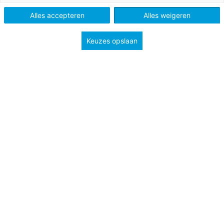
Alles accepteren
Alles weigeren
Keuzes opslaan
De Docent
ALLES VOOR JOUW VAK
Engels
Aangeboden door
Taalblokken
Nieuwste
actuele lessen
Engels