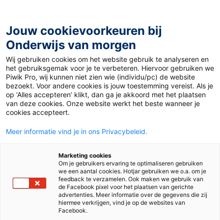
Ga
naar
de
Jouw cookievoorkeuren bij
inhoud
Onderwijs van morgen
Wij gebruiken cookies om het website gebruik te analyseren en
Home
»
Liefde in alle soorten en maten: zo geef jij
het gebruiksgemak voor je te verbeteren. Hiervoor gebruiken we
betekenis aan Valentijnsdag
Piwik Pro, wij kunnen niet zien wie (individu/pc) de website
bezoekt. Voor andere cookies is jouw toestemming vereist. Als je
op ‘Alles accepteren’ klikt, dan ga je akkoord met het plaatsen
9 februari 2023
Door
Leonie Reijers
van deze cookies. Onze website werkt het beste wanneer je
Liefde in alle soorten
cookies accepteert.
Meer informatie vind je in ons Privacybeleid.
en maten: zo geef jij
Marketing cookies
betekenis aan
Om je gebruikers ervaring te optimaliseren gebruiken
we een aantal cookies. Hotjar gebruiken we o.a. om je
feedback te verzamelen. Ook maken we gebruik van
Valentijnsdag
de Facebook pixel voor het plaatsen van gerichte
advertenties. Meer informatie over de gegevens die zij
hiermee verkrijgen, vind je op de websites van
Facebook.