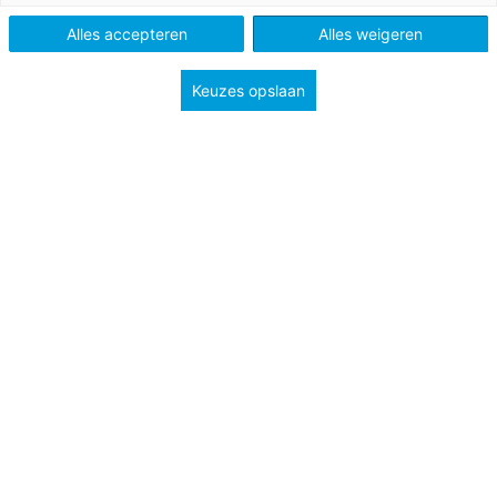
Po, Vo en Mbo
Alles accepteren
Alles weigeren
Keuzes opslaan
Tags
diversiteit en inclusiviteit
seksuele vorming