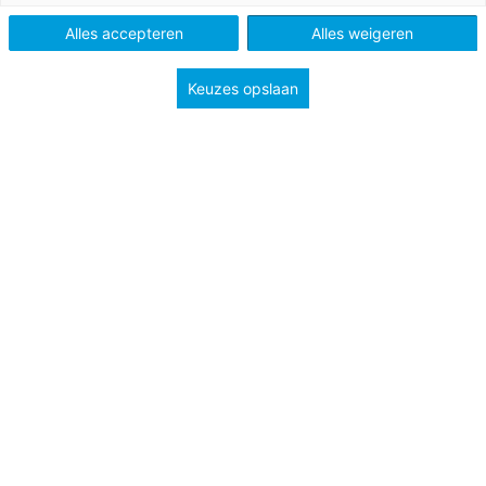
Vo en Mbo
Alles accepteren
Alles weigeren
Keuzes opslaan
Tags
diversiteit en inclusiviteit