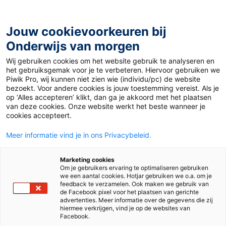
Ga
naar
de
Jouw cookievoorkeuren bij
inhoud
Onderwijs van morgen
Wij gebruiken cookies om het website gebruik te analyseren en
Home
»
Antisemitisme in de klas: Hoe docenten het
het gebruiksgemak voor je te verbeteren. Hiervoor gebruiken we
gesprek aangaan
Piwik Pro, wij kunnen niet zien wie (individu/pc) de website
bezoekt. Voor andere cookies is jouw toestemming vereist. Als je
op ‘Alles accepteren’ klikt, dan ga je akkoord met het plaatsen
10 oktober 2024
Door
de Anne Frank Stichting
van deze cookies. Onze website werkt het beste wanneer je
Antisemitisme in de
cookies accepteert.
Meer informatie vind je in ons Privacybeleid.
klas: Hoe docenten
Marketing cookies
het gesprek
Om je gebruikers ervaring te optimaliseren gebruiken
we een aantal cookies. Hotjar gebruiken we o.a. om je
feedback te verzamelen. Ook maken we gebruik van
aangaan
de Facebook pixel voor het plaatsen van gerichte
advertenties. Meer informatie over de gegevens die zij
hiermee verkrijgen, vind je op de websites van
Facebook.