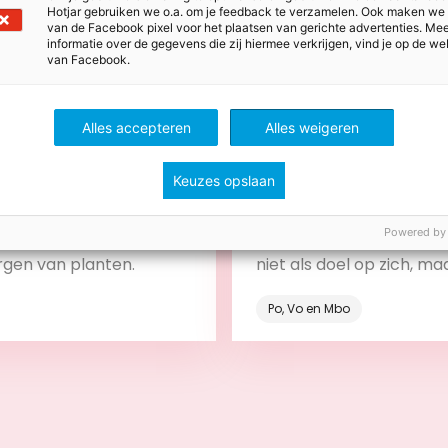
Hotjar gebruiken we o.a. om je feedback te verzamelen. Ook maken we
van de Facebook pixel voor het plaatsen van gerichte advertenties. Me
informatie over de gegevens die zij hiermee verkrijgen, vind je op de we
van Facebook.
Alles accepteren
Alles weigeren
stus 2026
28 juli 2026
s voor meer groen in de
Stem leerdoelen, lessen
Keuzes opslaan
toetsen op elkaar af me
backward design
ze tips begin je klein en
Zo gebruik je backward 
Powered by
 je kinderen bij het
betekenisvol in je onderw
rgen van planten.
niet als doel op zich, ma
onderdeel van het leerp
Po, Vo en Mbo
Bekijk
Bekijk