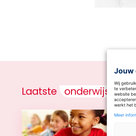
Jouw 
Wij gebrui
Laatste
onderwijsnieu
te verbeter
website bez
accepteren
werkt het 
Meer inform