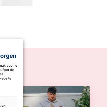
morgen
mak voor je
idu/pc) de
les
website
kies.