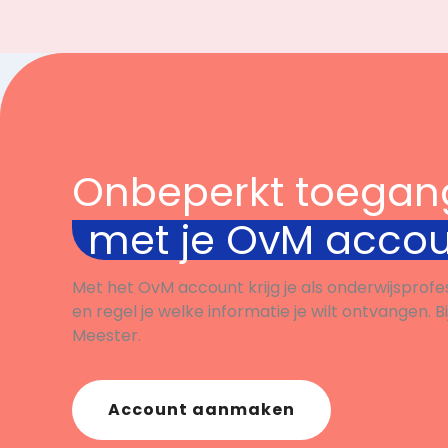
Onbeperkt toegan
met je OvM acco
Met het OvM account krijg je als onderwijsprofe
en regel je welke informatie je wilt ontvangen. B
Meester.
Account aanmaken