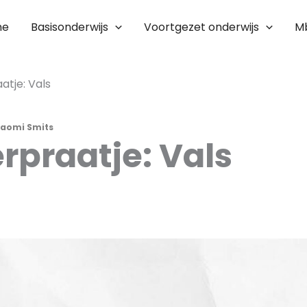
me
Basisonderwijs
Voortgezet onderwijs
M
atje: Vals
aomi Smits
rpraatje: Vals