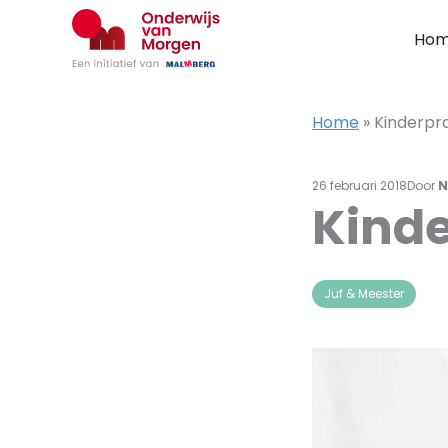
Ga
naar
Ho
de
inhoud
Home
»
Kinderpra
26 februari 2018
Door
N
Kinde
Juf & Meester