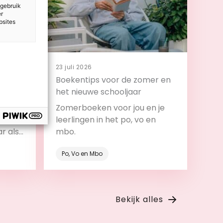
 gebruik
er
bsites
23 juli 2026
 en
Boekentips voor de zomer en
t
het nieuwe schooljaar
design
Zomerboeken voor jou en je
ijs:
leerlingen in het po, vo en
ar als
mbo.
roces.
Po, Vo en Mbo
Bekijk
Bekijk alles