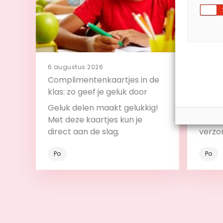
6 augustus 2026
4 augu
Complimentenkaartjes in de
11 tip
klas: zo geef je geluk door
klas
Geluk delen maakt gelukkig!
Met de
Met deze kaartjes kun je
betrek
direct aan de slag.
verzo
Po
Po
Bekijk