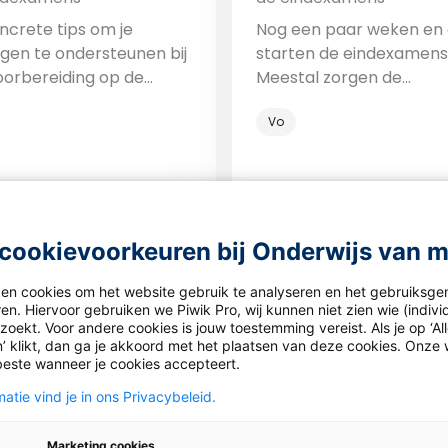
oncrete tips om je
Nog een paar weken en
ngen te ondersteunen bij
starten de eindexamens
oorbereiding op de
Meestal zorgen de
ns.
voorbereidingen bij leer
Vo
voor gezonde spanning.
komt het ook voor dat 
spanning ten koste gaat
de prestatie tijdens de
Bekijk
examens. Hoe kun je
Bekijk
leerlingen goed voorber
cookievoorkeuren bij Onderwijs van 
op hun eindexamens? Tra
actief leren De meeste
ken cookies om het website gebruik te analyseren en het gebruiksge
en. Hiervoor gebruiken we Piwik Pro, wij kunnen niet zien wie (indiv
leerlingen bestuderen e
oekt. Voor andere cookies is jouw toestemming vereist. Als je op ‘Al
tekst […]
’ klikt, dan ga je akkoord met het plaatsen van deze cookies. Onze 
beste wanneer je cookies accepteert.
atie vind je in ons Privacybeleid.
n: De mooiste
Column: Originele afsluit
Marketing cookies