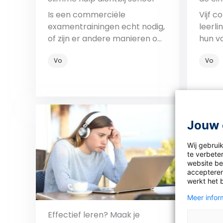
Is een commerciële
Vijf c
examentrainingen echt nodig,
leerli
of zijn er andere manieren om
hun v
de leerling klaar te stomen?
exame
Vo
Vo
En wat betekent het voor de
kansengelijkheid?
Bekijk
Jouw 
Wij gebrui
te verbeter
website bez
accepteren
werkt het 
Meer inform
Effectief leren? Maak je
Colum