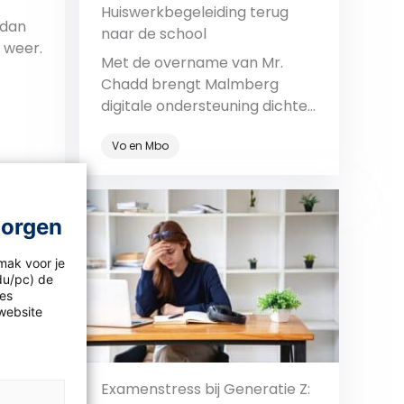
Huiswerkbegeleiding terug
 dan
naar de school
 weer.
Met de overname van Mr.
Chadd brengt Malmberg
lingen
digitale ondersteuning dichter
 Toch
bij de school.
de
Vo en Mbo
 van
Bekijk
eiden
morgen
in in
mak voor je
idu/pc) de
en
les
website
ing
Examenstress bij Generatie Z: