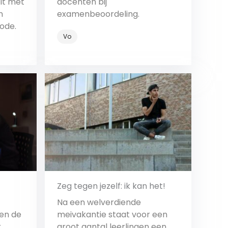
lt met
docenten bij
n
examenbeoordeling.
ode.
Vo
Bekijk
Zeg tegen jezelf: ik kan het!
Na een welverdiende
en de
meivakantie staat voor een
r
groot aantal leerlingen een