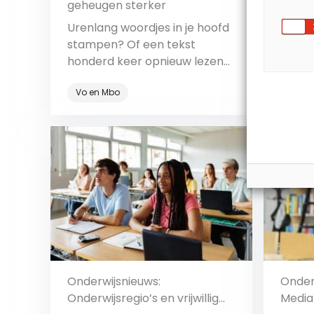
geheugen sterker
voorst
Urenlang woordjes in je hoofd
‘Vanav
stampen? Of een tekst
diplo
honderd keer opnieuw lezen?
mavis
Er zijn talloze manieren voor
ik elk 
Vo en Mbo
Vo en
leerlingen om te leren, maar
wat werkt het beste? Volgens
Kim Dirkx (Open Universiteit)
Bekijk
zit het ‘m vooral in het
uitstellen van het
vergeetproces. Met deze tips
kun je je leerlingen helpen om
informatie zo goed mogelijk
[…]
Onderwijsnieuws:
Onder
Onderwijsregio’s en vrijwillig
Media