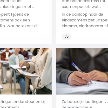
ondersteunt
Van bananenstress tot
nleerlingen met
examenpaniek: wat
ijn
examenleerlingen écht
pent tijdens de
In de aanloop naar de
bezighoudt
xamens ook een
eindexamens ziet Jaspe
lijn. Wat betekent dit
Piersma, eindredacteur b
leerlingen en hoe kunnen
NOS Stories, via de
Vo
ten helpen?
Eindexamenspreekuren 
onzekerheden spelen.
Bekijk
Bekijk
rlingen ondersteunen bij
Zo bereid je leerlingen v
ndexamens
de eindexamens