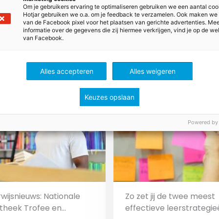
elling van het jaar
van het schooljaar
Om je gebruikers ervaring te optimaliseren gebruiken we een aantal coo
Hotjar gebruiken we o.a. om je feedback te verzamelen. Ook maken we
ond is het zover: de
Passie en een gezonde d
van de Facebook pixel voor het plaatsen van gerichte advertenties. Me
ma-uitreiking van onze
eigenwijsheid kenmerken
informatie over de gegevens die zij hiermee verkrijgen, vind je op de we
van Facebook.
ten. Een moment waar
alle onderwijsmensen. 
jaar naar uitkijk.’
één kenmerk steekt da
 Mbo
Vo en Mbo
misschien wel bovenuit:
Alles accepteren
Alles weigeren
liefde voor eten.
Bekijk
Bekijk
Keuzes opslaan
Powered by
wijsnieuws: Nationale
Zo zet jij de twee meest
theek Trofee en
effectieve leerstrategie