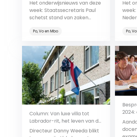
naar school
bezui
Het onderwijsnieuws van deze
Het o
week: Staatssecretaris Paul
week:
schetst stand van zaken
Nederl
onderwijsregio’s en geen
van N
Po, Vo en Mbo
Po, V
vakantie voor deze
vertr
eindexamenleerlingen.
onderw
Bekijk
Bespr
2024: 
Column: Van luxe villa tot
Labrador-rit, het leven van de
Aanda
mentor
docen
Directeur Danny Weeda blikt
exame