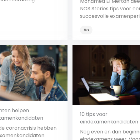
Mohamed El Meftah dee
NOS Stories tips voor ee
succesvolle examenperi
Vo
Bekijk
Bekijk
nten helpen
10 tips voor
xamenkandidaten
eindexamenkandidaten
de coronacrisis hebben
Nog even en dan beginn
examenkandidaten
eindexamens weer. Voo