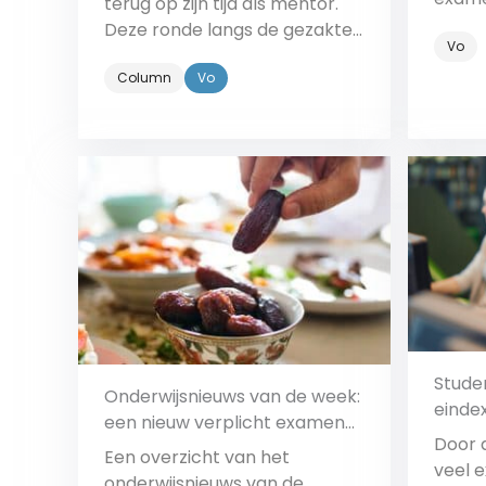
terug op zijn tijd als mentor.
Deze ronde langs de gezakte
Vo
eindexamenkandidaten was
Column
Vo
onvergetelijk.
Bekijk
Stude
Onderwijsnieuws van de week:
einde
een nieuw verplicht examen
Door 
en iftar op school
Een overzicht van het
veel 
onderwijsnieuws van de