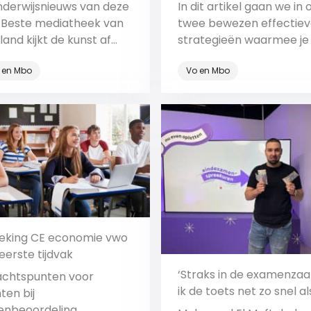
nigingen
nderwijsnieuws van deze
In dit artikel gaan we in 
 Beste mediatheek van
twee bewezen effectie
and kijkt de kunst af
strategieën waarmee je 
etflix en scholen zeggen
leerlingen helpt om bete
o en Mbo
Vo en Mbo
ouwen in herstelplan
leren.
ijs op.
Bekijk
Bekijk
eking CE economie vwo
eerste tijdvak
‘Straks in de examenzaa
chtspunten voor
ik de toets net zo snel al
ten bij
leerlingen!’
nbeoordeling.