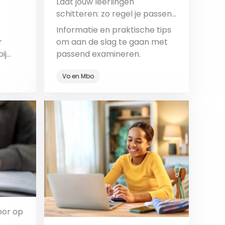
Laat jouw leerlingen
schitteren: zo regel je passend
examineren
Informatie en praktische tips
r
om aan de slag te gaan met
ij
passend examineren.
Vo en Mbo
welke
Bekijk
oor op