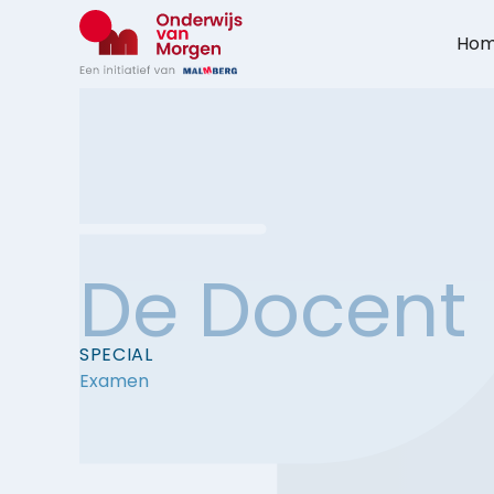
Ga
naar
Ho
de
inhoud
De Docent
SPECIAL
Examen