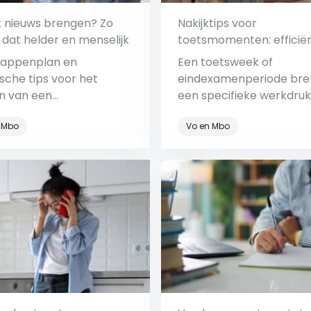
t nieuws brengen? Zo
Nakijktips voor
 dat helder en menselijk
toetsmomenten: efficiën
intensieve tijden
tappenplan en
Een toetsweek of
sche tips voor het
eindexamenperiode bre
n van een
een specifieke werkdru
tnieuwsgesprek. Zo help
zich mee. We delen enk
 Mbo
Vo en Mbo
leerlingen ook bij slecht
bewezen tips om deze
s écht verder.
periode goed door te k
Bekijk
Bekijk