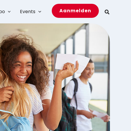
Aanmelden
bo
Events
Zoeken