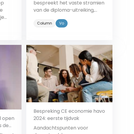
op
bespreekt het vaste stramien
ve
van de diploma-uitreiking,
je
met alle praatjes die daarin
Column
Vo
r te
standaard voorkomen.
Bekijk
Bespreking CE economie havo
l open
2024: eerste tijdvak
s de
Aandachtspunten voor