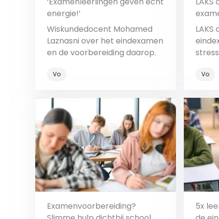
‘Examenleerlingen geven echt
LAKS 
energie!’
exame
stressl
Wiskundedocent Mohamed
LAKS o
Laznasni over het eindexamen
einde
en de voorbereiding daarop.
stress
voor 
Vo
Vo
docen
Bekijk
Examenvoorbereiding?
5x lee
Slimme hulp dichtbij school
de ei