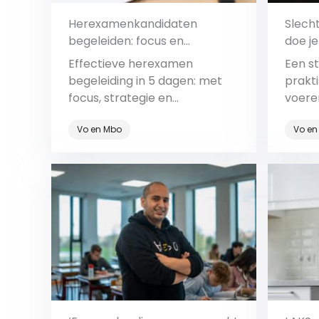
Herexamenkandidaten
Slech
begeleiden: focus en
doe je
vertrouwen in vier dagen
Effectieve herexamen
Een s
begeleiding in 5 dagen: met
prakti
focus, strategie en
voere
vertrouwen help je leerlingen
slech
Vo en Mbo
Vo en
van teleurstelling naar succes.
je je 
nieuw
Bekijk