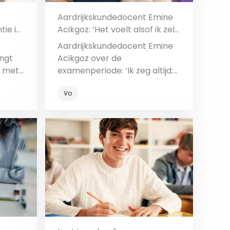
Aardrijkskundedocent Emine
tie in
Acikgoz: ‘Het voelt alsof ik zelf
examen doe’
Aardrijkskundedocent Emine
ngt
Acikgoz over de
k met
examenperiode: ‘Ik zeg altijd:
ele
we doen het samen!’
Vo
omen.
Bekijk