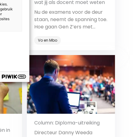
wat jij als docent moet weten
kies.
 gebruik
osis
Nu de examens voor de deur
er
 bijna
staan, neemt de spanning toe.
bsites
Maar
Hoe gaan Gen Z’ers met
ar
stress om? En wat kun jij doen
Vo en Mbo
 de
om ze te ondersteunen?
Bekijk
Column: Diploma-uitreiking
ën in
Directeur Danny Weeda