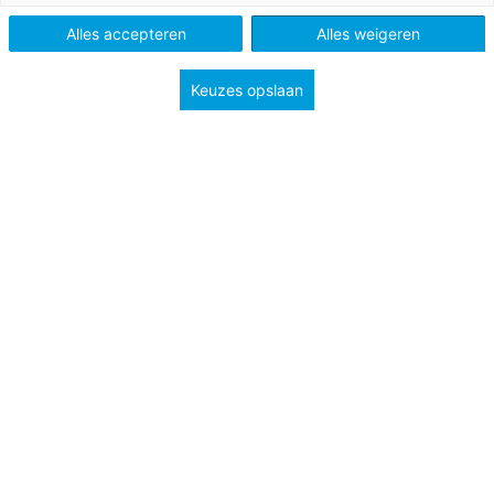
Tags
didactiek en leermiddelen
eindexamen
Alles accepteren
Alles weigeren
Keuzes opslaan
Urenlang woordjes in je hoofd stampen? Of een tekst
honderd keer opnieuw lezen? Er zijn talloze manieren