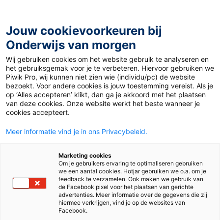
Ga
naar
de
Jouw cookievoorkeuren bij
inhoud
Onderwijs van morgen
Wij gebruiken cookies om het website gebruik te analyseren en
Home
»
Effectief leren? Maak je geheugen sterker
het gebruiksgemak voor je te verbeteren. Hiervoor gebruiken we
Piwik Pro, wij kunnen niet zien wie (individu/pc) de website
bezoekt. Voor andere cookies is jouw toestemming vereist. Als je
3 maart 2026
Door
Anne van Gastel-Firet
op ‘Alles accepteren’ klikt, dan ga je akkoord met het plaatsen
Effectief leren?
van deze cookies. Onze website werkt het beste wanneer je
cookies accepteert.
Maak je geheugen
Meer informatie vind je in ons Privacybeleid.
sterker
Marketing cookies
Om je gebruikers ervaring te optimaliseren gebruiken
we een aantal cookies. Hotjar gebruiken we o.a. om je
feedback te verzamelen. Ook maken we gebruik van
de Facebook pixel voor het plaatsen van gerichte
Vo en Mbo
advertenties. Meer informatie over de gegevens die zij
hiermee verkrijgen, vind je op de websites van
Facebook.