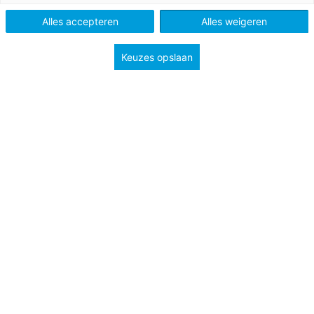
Vo en Mbo
Alles accepteren
Alles weigeren
Keuzes opslaan
Tags
eindexamen
professionalisering
studieloopbaan en carrière