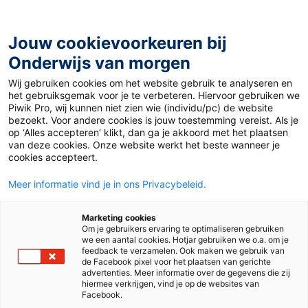
Ga
naar
de
Jouw cookievoorkeuren bij
inhoud
Onderwijs van morgen
Wij gebruiken cookies om het website gebruik te analyseren en
Home
»
Slecht nieuws brengen? Zo doe je dat helder en
het gebruiksgemak voor je te verbeteren. Hiervoor gebruiken we
menselijk
Piwik Pro, wij kunnen niet zien wie (individu/pc) de website
bezoekt. Voor andere cookies is jouw toestemming vereist. Als je
op ‘Alles accepteren’ klikt, dan ga je akkoord met het plaatsen
3 juni 2026
Door
de redactie
van deze cookies. Onze website werkt het beste wanneer je
Slecht nieuws
cookies accepteert.
Meer informatie vind je in ons Privacybeleid.
brengen? Zo doe je
Marketing cookies
dat helder en
Om je gebruikers ervaring te optimaliseren gebruiken
we een aantal cookies. Hotjar gebruiken we o.a. om je
feedback te verzamelen. Ook maken we gebruik van
menselijk
de Facebook pixel voor het plaatsen van gerichte
advertenties. Meer informatie over de gegevens die zij
hiermee verkrijgen, vind je op de websites van
Facebook.