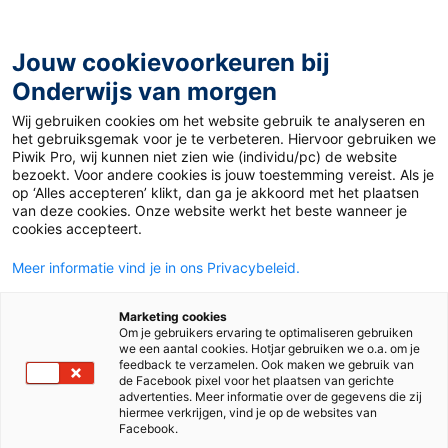
Ga
naar
de
Jouw cookievoorkeuren bij
inhoud
Onderwijs van morgen
Wij gebruiken cookies om het website gebruik te analyseren en
Home
»
5x leerlingen ondersteunen bij de eindexamens
het gebruiksgemak voor je te verbeteren. Hiervoor gebruiken we
Piwik Pro, wij kunnen niet zien wie (individu/pc) de website
bezoekt. Voor andere cookies is jouw toestemming vereist. Als je
2 april 2026
Door
de redactie
op ‘Alles accepteren’ klikt, dan ga je akkoord met het plaatsen
5x leerlingen
van deze cookies. Onze website werkt het beste wanneer je
cookies accepteert.
ondersteunen bij de
Meer informatie vind je in ons Privacybeleid.
eindexamens
Marketing cookies
Om je gebruikers ervaring te optimaliseren gebruiken
we een aantal cookies. Hotjar gebruiken we o.a. om je
feedback te verzamelen. Ook maken we gebruik van
de Facebook pixel voor het plaatsen van gerichte
Vo
advertenties. Meer informatie over de gegevens die zij
hiermee verkrijgen, vind je op de websites van
Facebook.