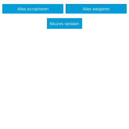
Tags
eindexamen
Alles accepteren
Alles weigeren
Keuzes opslaan
Binnenkort staan de schriftelijke centrale examens
weer op het programma. Voor veel leerlingen is dit