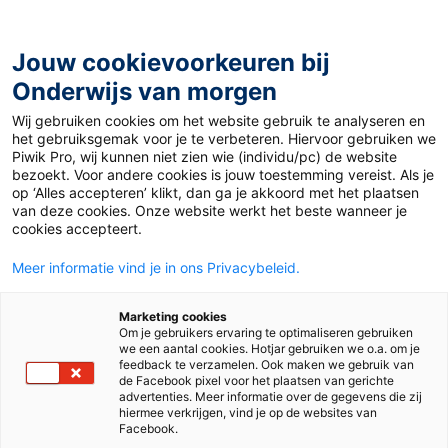
Ga
naar
de
Jouw cookievoorkeuren bij
inhoud
Onderwijs van morgen
Wij gebruiken cookies om het website gebruik te analyseren en
Home
»
Materiaal PO
»
Opbrengstgericht werken met
het gebruiksgemak voor je te verbeteren. Hiervoor gebruiken we
Kleuterplein 2
Piwik Pro, wij kunnen niet zien wie (individu/pc) de website
bezoekt. Voor andere cookies is jouw toestemming vereist. Als je
op ‘Alles accepteren’ klikt, dan ga je akkoord met het plaatsen
19 augustus 2015
Door
Esther Hoppenbrouwers
van deze cookies. Onze website werkt het beste wanneer je
Opbrengstgericht
cookies accepteert.
Meer informatie vind je in ons Privacybeleid.
werken met
Marketing cookies
Kleuterplein 2
Om je gebruikers ervaring te optimaliseren gebruiken
we een aantal cookies. Hotjar gebruiken we o.a. om je
feedback te verzamelen. Ook maken we gebruik van
de Facebook pixel voor het plaatsen van gerichte
advertenties. Meer informatie over de gegevens die zij
PO
hiermee verkrijgen, vind je op de websites van
Facebook.