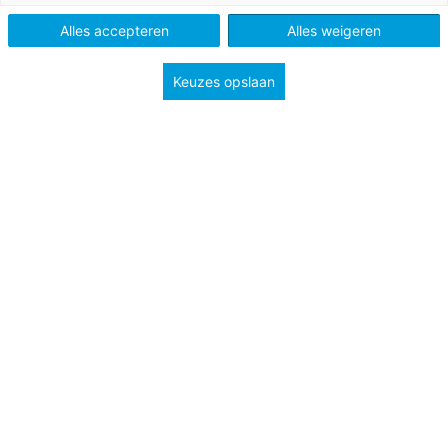
Alles accepteren
Alles weigeren
Vak
Kleuters
Methode
Kleuterplein 2
Keuzes opslaan
Type
Handig bij je les
Groep
1
2