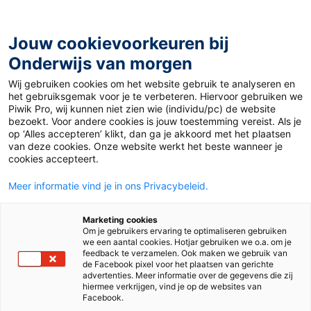
Ga
naar
de
Jouw cookievoorkeuren bij
inhoud
Onderwijs van morgen
Wij gebruiken cookies om het website gebruik te analyseren en
het gebruiksgemak voor je te verbeteren. Hiervoor gebruiken we
Piwik Pro, wij kunnen niet zien wie (individu/pc) de website
Tag:
blended learning
bezoekt. Voor andere cookies is jouw toestemming vereist. Als je
op ‘Alles accepteren’ klikt, dan ga je akkoord met het plaatsen
van deze cookies. Onze website werkt het beste wanneer je
cookies accepteert.
Meer informatie vind je in ons Privacybeleid.
Marketing cookies
Om je gebruikers ervaring te optimaliseren gebruiken
we een aantal cookies. Hotjar gebruiken we o.a. om je
feedback te verzamelen. Ook maken we gebruik van
de Facebook pixel voor het plaatsen van gerichte
advertenties. Meer informatie over de gegevens die zij
hiermee verkrijgen, vind je op de websites van
Facebook.