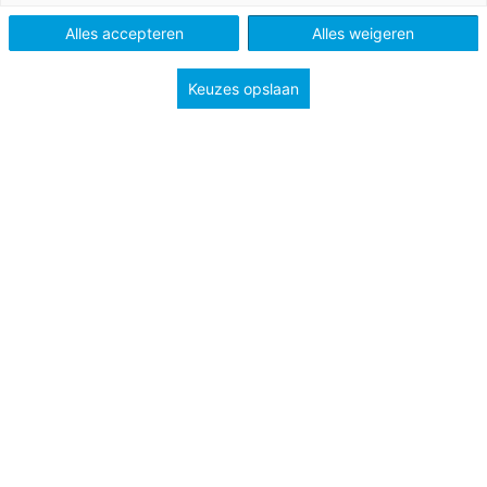
Alles accepteren
Alles weigeren
Keuzes opslaan
31 oktober 2023
Whitepaper: Blended teaching
Tips en handvatten voor docenten in het
voortgezet onderwijs om blended teaching
(meer) vorm te geven.
Vo
Bekijk