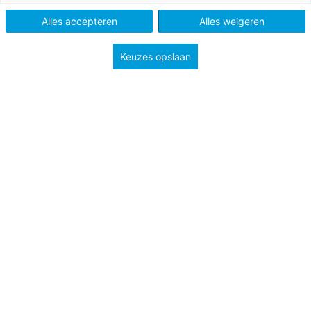
Alles accepteren
Alles weigeren
Keuzes opslaan
23 februari 2023
Ontdek het IEP Leerlingvolgsysteem in jouw
buurt
Iedere school en elk bestuur heeft de
mogelijkheid om een leerlingvolgsysteem te
kiezen dat past bij hun onderwijsvisie.
Advertorial
Bekijk