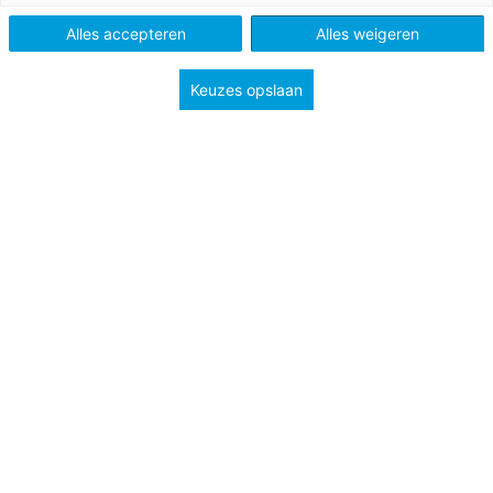
Alles accepteren
Alles weigeren
Keuzes opslaan
Wat is gezond eten? Hoe ga je om met verleidingen?
En hoe eet je ook goed voor het milieu? School is dé
plek om jongeren dat mee te geven. Met het gratis
online lespakket Weet wat je eet gaan jongeren aan
de slag met uitdagende vragen en praktische