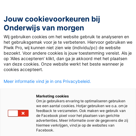
Ga
naar
de
Jouw cookievoorkeuren bij
inhoud
Onderwijs van morgen
Wij gebruiken cookies om het website gebruik te analyseren en
Home
»
Gratis online lespakket: Weet wat je eet
het gebruiksgemak voor je te verbeteren. Hiervoor gebruiken we
Piwik Pro, wij kunnen niet zien wie (individu/pc) de website
bezoekt. Voor andere cookies is jouw toestemming vereist. Als je
1 februari 2023
Door
Voedingscentrum
op ‘Alles accepteren’ klikt, dan ga je akkoord met het plaatsen
Gratis online
van deze cookies. Onze website werkt het beste wanneer je
cookies accepteert.
lespakket: Weet wat
Meer informatie vind je in ons Privacybeleid.
je eet
Marketing cookies
Om je gebruikers ervaring te optimaliseren gebruiken
we een aantal cookies. Hotjar gebruiken we o.a. om je
feedback te verzamelen. Ook maken we gebruik van
de Facebook pixel voor het plaatsen van gerichte
Nieuws
advertenties. Meer informatie over de gegevens die zij
hiermee verkrijgen, vind je op de websites van
Facebook.