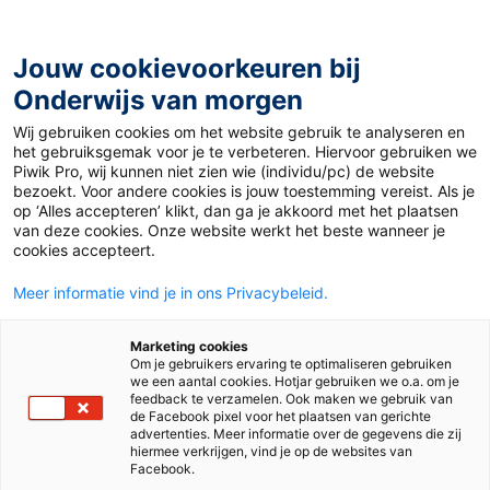
Ga
naar
de
Jouw cookievoorkeuren bij
inhoud
Onderwijs van morgen
Wij gebruiken cookies om het website gebruik te analyseren en
het gebruiksgemak voor je te verbeteren. Hiervoor gebruiken we
Piwik Pro, wij kunnen niet zien wie (individu/pc) de website
Tag:
21e eeuwse vaardigheden
bezoekt. Voor andere cookies is jouw toestemming vereist. Als je
op ‘Alles accepteren’ klikt, dan ga je akkoord met het plaatsen
van deze cookies. Onze website werkt het beste wanneer je
cookies accepteert.
Meer informatie vind je in ons Privacybeleid.
Marketing cookies
Om je gebruikers ervaring te optimaliseren gebruiken
we een aantal cookies. Hotjar gebruiken we o.a. om je
feedback te verzamelen. Ook maken we gebruik van
de Facebook pixel voor het plaatsen van gerichte
advertenties. Meer informatie over de gegevens die zij
hiermee verkrijgen, vind je op de websites van
Facebook.