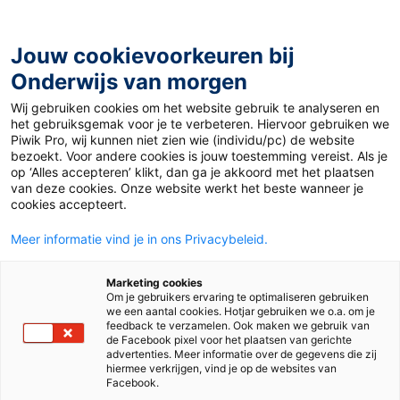
Ga
naar
de
Jouw cookievoorkeuren bij
inhoud
Onderwijs van morgen
Wij gebruiken cookies om het website gebruik te analyseren en
Home
»
Activerende werkvormen voor leerlingen van nu
het gebruiksgemak voor je te verbeteren. Hiervoor gebruiken we
(1)
Piwik Pro, wij kunnen niet zien wie (individu/pc) de website
bezoekt. Voor andere cookies is jouw toestemming vereist. Als je
op ‘Alles accepteren’ klikt, dan ga je akkoord met het plaatsen
24 februari 2017
Door
Katja Tremio
van deze cookies. Onze website werkt het beste wanneer je
Activerende
cookies accepteert.
Meer informatie vind je in ons Privacybeleid.
werkvormen voor
Marketing cookies
leerlingen van nu (1)
Om je gebruikers ervaring te optimaliseren gebruiken
we een aantal cookies. Hotjar gebruiken we o.a. om je
feedback te verzamelen. Ook maken we gebruik van
de Facebook pixel voor het plaatsen van gerichte
advertenties. Meer informatie over de gegevens die zij
Nieuws
hiermee verkrijgen, vind je op de websites van
Facebook.