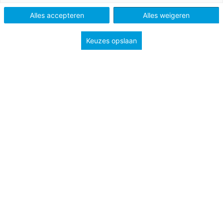
Alles accepteren
Alles weigeren
Tags
21e eeuwse vaardigheden
didactiek en leermiddelen
Keuzes opslaan