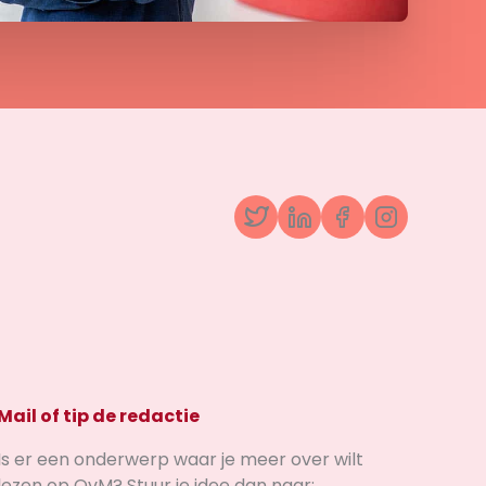
Twitter
LinkedIn
Facebook
Instagr
Mail of tip de redactie
Is er een onderwerp waar je meer over wilt
lezen op OvM? Stuur je idee dan naar: