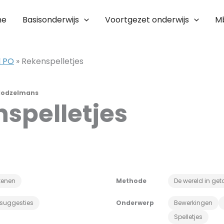
me
Basisonderwijs
Voortgezet onderwijs
M
l PO
»
Rekenspelletjes
Hodzelmans
spelletjes
kenen
Methode
De wereld in get
ssuggesties
Onderwerp
Bewerkingen
Spelletjes