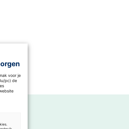
morgen
mak voor je
idu/pc) de
les
website
kies.
 gebruik