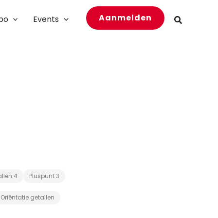
Aanmelden
bo
Events
Zoeken
allen 4
Pluspunt 3
Oriëntatie getallen