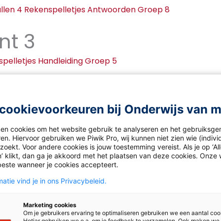
allen 4 Rekenspelletjes Antwoorden Groep 8
nt 3
spelletjes Handleiding Groep 5
spelletjes Werkbladen Groep 5
spelletjes Antwoorden Groep 5
cookievoorkeuren bij Onderwijs van 
ken cookies om het website gebruik te analyseren en het gebruiksge
en. Hiervoor gebruiken we Piwik Pro, wij kunnen niet zien wie (indiv
oekt. Voor andere cookies is jouw toestemming vereist. Als je op ‘Al
’ klikt, dan ga je akkoord met het plaatsen van deze cookies. Onze 
beste wanneer je cookies accepteert.
atie vind je in ons Privacybeleid.
Marketing cookies
Om je gebruikers ervaring te optimaliseren gebruiken we een aantal coo
Hotjar gebruiken we o.a. om je feedback te verzamelen. Ook maken we