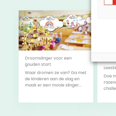
Droomslinger voor een
gouden start
Leesb
Waar dromen ze van? Ga met
Doe m
de kinderen aan de slag en
razen
maak er een mooie slinger
challe
van om het lokaal mee te
alle c
versieren.
volbr
start 
Bekijk