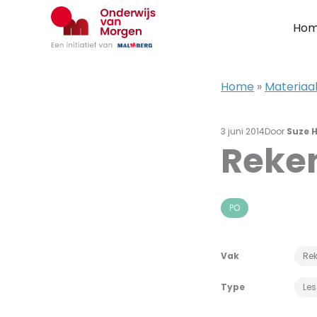
Ga
naar
Ho
de
inhoud
Home
»
Materiaa
3 juni 2014
Door
Suze 
Reken
PO
Vak
Re
Type
Le