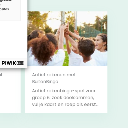
er
bsites
nt
Actief rekenen met
BuitenBingo
Actief rekenbingo-spel voor
groep 8: zoek deelsommen,
vul je kaart en roep als eerste
‘Bingo!’.
Bekijk