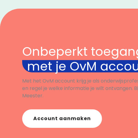
Onbeperkt toegan
met je OvM acco
Met het OvM account krijg je als onderwijsprofe
en regel je welke informatie je wilt ontvangen. B
Meester.
Account aanmaken