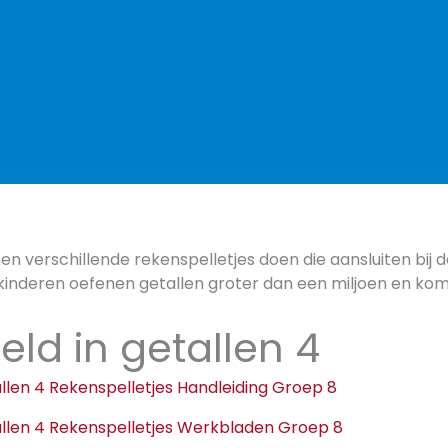
en verschillende rekenspelletjes doen die aansluiten bij
kinderen oefenen getallen groter dan een miljoen en ko
eld in getallen 4
allen 4 Rekenspelletjes Handleiding Groep 8
allen 4 Rekenspelletjes Werkbladen Groep 8