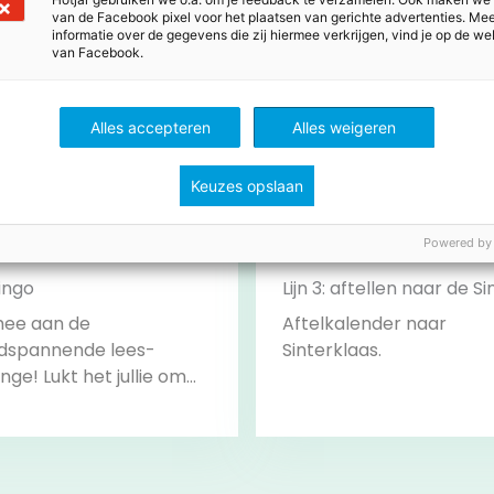
van de Facebook pixel voor het plaatsen van gerichte advertenties. Me
informatie over de gegevens die zij hiermee verkrijgen, vind je op de we
van Facebook.
Alles accepteren
Alles weigeren
Keuzes opslaan
Powered by
ingo
Lijn 3: aftellen naar de Si
ee aan de
Aftelkalender naar
dspannende lees-
Sinterklaas.
nge! Lukt het jullie om
hallenges te
engen? Klaar voor de
… LEES!
Bekijk
Bekijk