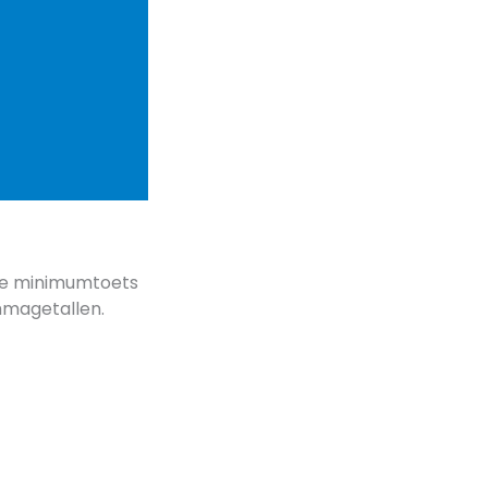
 de minimumtoets
mmagetallen.