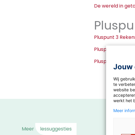
De wereld in get
Pluspu
Pluspunt 3 Reken
Pluspunt 3 Reken
Pluspunt 3 Reken
Jouw 
Wij gebrui
te verbeter
website bez
accepteren
werkt het 
Meer inform
Meer
lessuggesties