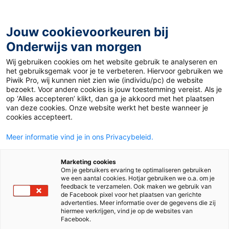
Ga
naar
de
Jouw cookievoorkeuren bij
inhoud
Onderwijs van morgen
Wij gebruiken cookies om het website gebruik te analyseren en
Home
»
Materiaal 12+
»
Taalkronkels
het gebruiksgemak voor je te verbeteren. Hiervoor gebruiken we
Piwik Pro, wij kunnen niet zien wie (individu/pc) de website
bezoekt. Voor andere cookies is jouw toestemming vereist. Als je
11 april 2022
Door
Emma Verweij
op ‘Alles accepteren’ klikt, dan ga je akkoord met het plaatsen
Taalkronkels
van deze cookies. Onze website werkt het beste wanneer je
cookies accepteert.
Meer informatie vind je in ons Privacybeleid.
VO
MBO
Marketing cookies
Om je gebruikers ervaring te optimaliseren gebruiken
we een aantal cookies. Hotjar gebruiken we o.a. om je
Vak
Nederlands
feedback te verzamelen. Ook maken we gebruik van
de Facebook pixel voor het plaatsen van gerichte
advertenties. Meer informatie over de gegevens die zij
Schooltype
Bovenbouw havo/vwo
hiermee verkrijgen, vind je op de websites van
Bovenbouw vmbo
Mbo
Facebook.