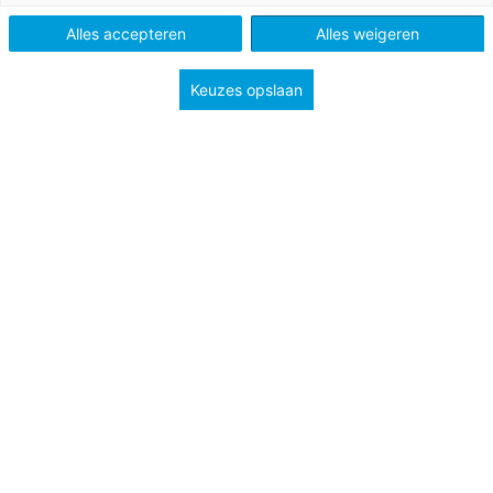
Onderbouw havo/vwo
Onderbouw vmbo
Alles accepteren
Alles weigeren
Niveau
1F
2F
3F
4F
Keuzes opslaan
Een ‘taalkronkel’ is vaak een zin met een fout, maar het is