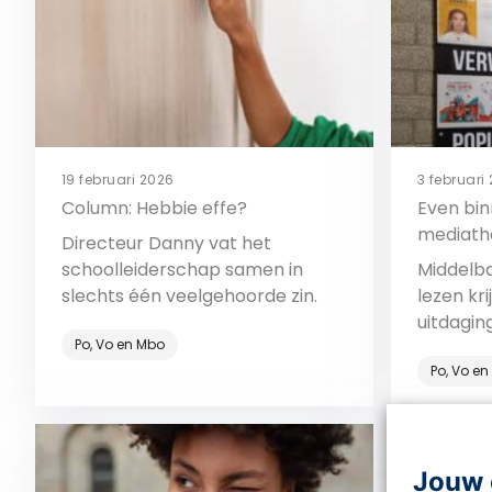
19 februari 2026
3 februari
Column: Hebbie effe?
Even bin
mediath
Directeur Danny vat het
écht aan
schoolleiderschap samen in
Middelba
slechts één veelgehoorde zin.
lezen kr
uitdagin
Po, Vo en Mbo
van CSG
Po, Vo e
doen ze 
succes!
Bekijk
Jouw 