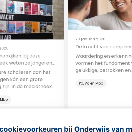
28 januari 2026
De kracht van complim
 2026
nenkijken: bij deze
Waardering en erkennin
eek weten ze jongeren
vormen het fundament 
 het lezen te krijgen
gelukkige, betrokken en
re scholieren aan het
bevlogen medewerkers.
ijgen kán een grote
Po, Vo en Mbo
werkplezier is heel belan
g zijn. In de mediatheek
de werkvloer. Maar waa
 Comenius Mariënburg
waardering krijgen voor 
n Mbo
het anders, en met
nodig? Hoe werken
complimenten? En hoe s
Bekijk
Bekijk
erkenning en waardering
naar collega’s? Daarover
cookievoorkeuren bij Onderwijs van 