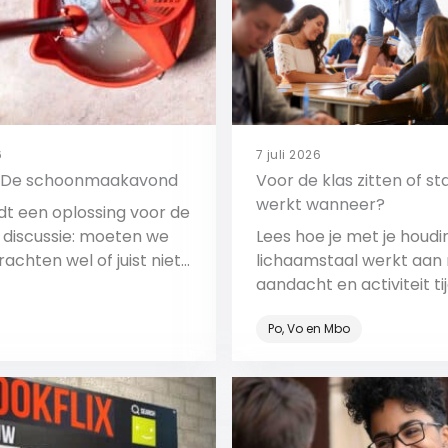
6
7 juli 2026
 De schoonmaakavond
Voor de klas zitten of st
werkt wanneer?
ndt een oplossing voor de
se discussie: moeten we
Lees hoe je met je houdi
rachten wel of juist niet
lichaamstaal werkt aan r
maken?
aandacht en activiteit ti
les.
Po, Vo en Mbo
Bekijk
Bekijk