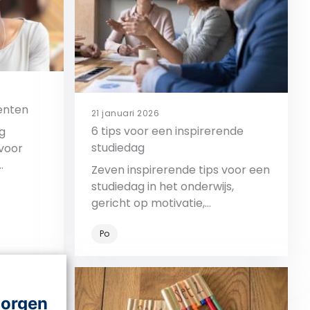
enten
21 januari 2026
6 tips voor een inspirerende
g
studiedag
voor
Zeven inspirerende tips voor een
 En dat
studiedag in het onderwijs,
grijk op
gericht op motivatie,
rom is
persoonlijke ontwikkeling en de
ons zo
Po
toekomst van leren.
preek je
Bekijk
 uit
 lees je
morgen