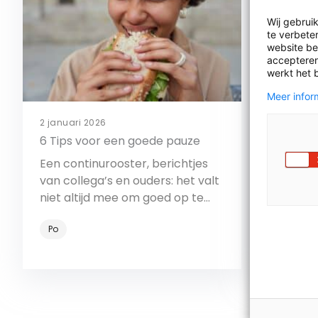
Wij gebrui
te verbeter
website bez
accepteren
werkt het 
Meer inform
2 januari 2026
17 juli 202
6 Tips voor een goede pauze
Column: 
over de
Een continurooster, berichtjes
van collega’s en ouders: het valt
Hoe wer
niet altijd mee om goed op te
die jouw
laden voor de middag. Probeer
jouw rou
Po
deze tips eens!
verkent 
Vo en Mb
hij geeft.
Bekijk