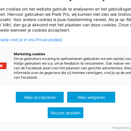
meer in dit artikel. Uit 
blijkt dat 95 […]
ken cookies om het website gebruik te analyseren en het gebruiksge
en. Hiervoor gebruiken we Piwik Pro, wij kunnen niet zien wie (indiv
oekt. Voor andere cookies is jouw toestemming vereist. Als je op ‘Al
’ klikt, dan ga je akkoord met het plaatsen van deze cookies. Onze 
beste wanneer je cookies accepteert.
atie vind je in ons Privacybeleid.
5
11 juli 2025
Marketing cookies
Eens over het doel, niet
Onderwijsnieuws: LAKS-
Om je gebruikers ervaring te optimaliseren gebruiken we een aantal coo
Hotjar gebruiken we o.a. om je feedback te verzamelen. Ook maken we
 weg
2025 en haan als klasge
van de Facebook pixel voor het plaatsen van gerichte advertenties. Me
informatie over de gegevens die zij hiermee verkrijgen, vind je op de we
k je samen met mensen
Het onderwijsnieuws va
van Facebook.
 doel delen, maar niet
week: Leerlingen geven 
te? Directeur Danny
onderwijs gemiddeld een 
het in een workshop die
LAKS-monitor 2025 en e
Alles accepteren
Alles weigeren
o
Po, Vo en Mbo
in de klas.
Keuzes opslaan
Bekijk
Bekijk
Powered by