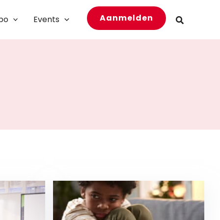
Aanmelden
bo
Events
Zoeken