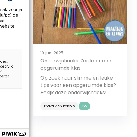
onderzoek
mak voor je
idu/pc) de
les
website
19 juni 2025
monitor
Onderwijshacks: Zes keer een
kies.
 gebruik
noot
opgeruimde klas
er
bsites
n deze
Op zoek naar slimme en leuke
het
tips voor een opgeruimde klas?
6,6 in
Bekijk deze onderwijshacks!
en haan
Praktijk en kennis
Po
Bekijk