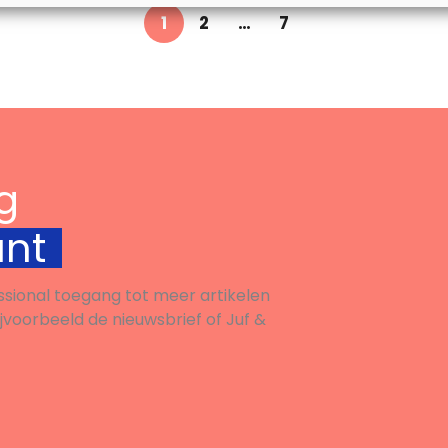
1
2
…
7
g
unt
ssional toegang tot meer artikelen
ijvoorbeeld de nieuwsbrief of Juf &