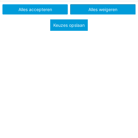
Alles accepteren
Alles weigeren
Tags
sociaal-emotionele ontwikkeling
werkvloer
Keuzes opslaan