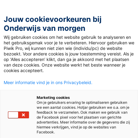
Ga
naar
de
Jouw cookievoorkeuren bij
inhoud
Onderwijs van morgen
Wij gebruiken cookies om het website gebruik te analyseren en
Home
»
Rouw op school: praktische tips voor
het gebruiksgemak voor je te verbeteren. Hiervoor gebruiken we
leerkrachten
Piwik Pro, wij kunnen niet zien wie (individu/pc) de website
bezoekt. Voor andere cookies is jouw toestemming vereist. Als je
op ‘Alles accepteren’ klikt, dan ga je akkoord met het plaatsen
26 juni 2026
van deze cookies. Onze website werkt het beste wanneer je
Rouw op school:
cookies accepteert.
Meer informatie vind je in ons Privacybeleid.
praktische tips voor
Marketing cookies
leerkrachten
Om je gebruikers ervaring te optimaliseren gebruiken
we een aantal cookies. Hotjar gebruiken we o.a. om je
feedback te verzamelen. Ook maken we gebruik van
de Facebook pixel voor het plaatsen van gerichte
advertenties. Meer informatie over de gegevens die zij
Po
hiermee verkrijgen, vind je op de websites van
Facebook.