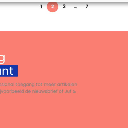
1
2
3
…
7
g
unt
ssional toegang tot meer artikelen
ijvoorbeeld de nieuwsbrief of Juf &