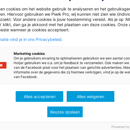
ken cookies om het website gebruik te analyseren en het gebruiksge
en. Hiervoor gebruiken we Piwik Pro, wij kunnen niet zien wie (indiv
oekt. Voor andere cookies is jouw toestemming vereist. Als je op ‘Al
’ klikt, dan ga je akkoord met het plaatsen van deze cookies. Onze 
beste wanneer je cookies accepteert.
atie vind je in ons Privacybeleid.
er 2024
27 november 2024
Marketing cookies
pdate: Een Stevige Stem
Column: Verzuimverhal
Om je gebruikers ervaring te optimaliseren gebruiken we een aantal coo
Hotjar gebruiken we o.a. om je feedback te verzamelen. Ook maken we
 dat je genoeg gehoord
Te laat komen, ziekmeld
van de Facebook pixel voor het plaatsen van gerichte advertenties. Me
informatie over de gegevens die zij hiermee verkrijgen, vind je op de we
s leerkracht? De
verzuim is een dagelijks 
van Facebook.
sraad vindt van niet en
het onderwijs. Vanaf wel
t een adviesrapport.
moment moet je je als 
en kennis
Po
Column
Mbo
zorgen gaan maken?
Alles accepteren
Alles weigeren
Keuzes opslaan
Bekijk
Bekijk
Powered by