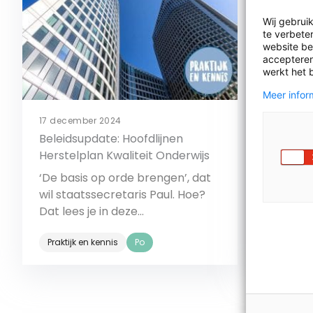
Wij gebrui
te verbeter
website bez
accepteren
werkt het 
Meer inform
17 december 2024
12 decemb
Beleidsupdate: Hoofdlijnen
Beleidsu
Herstelplan Kwaliteit Onderwijs
Vind jij
‘De basis op orde brengen’, dat
wordt al
wil staatssecretaris Paul. Hoe?
Onderwij
Dat lees je in deze
komt me
Praktijk 
beleidsupdate!
Praktijk en kennis
Po
Bekijk