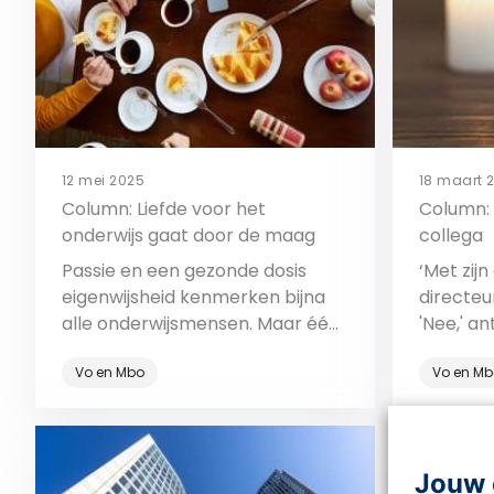
meerdere collega’s? Dit doe je
eraan. Dit artikel […]
12 mei 2025
18 maart 
Column: Liefde voor het
Column: 
onderwijs gaat door de maag
collega
Passie en een gezonde dosis
‘Met zijn
eigenwijsheid kenmerken bijna
directeu
alle onderwijsmensen. Maar één
'Nee,' a
kenmerk steekt daar misschien
hoorbare
Vo en Mbo
Vo en Mb
wel bovenuit: de liefde voor eten.
hele scho
Bekijk
Jouw 