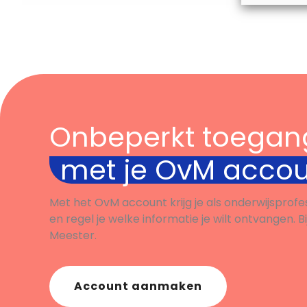
Onbeperkt toegan
met je OvM acco
Met het OvM account krijg je als onderwijsprofe
en regel je welke informatie je wilt ontvangen. B
Meester.
Account aanmaken