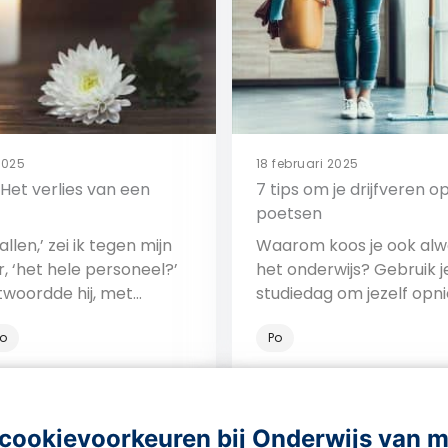
2025
18 februari 2025
Het verlies van een
7 tips om je drijfveren o
poetsen
 allen,’ zei ik tegen mijn
Waarom koos je ook alw
r, ‘het hele personeel?’
het onderwijs? Gebruik j
ntwoordde hij, met
studiedag om jezelf opn
 ontroering. 'Met de
inspireren.
o
Po
ol….'
Bekijk
Bekijk
cookievoorkeuren bij Onderwijs van 