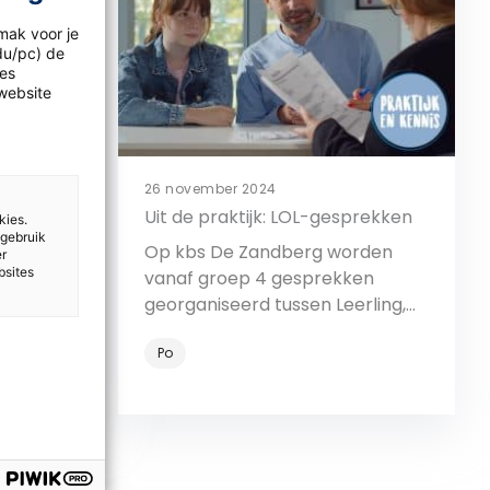
mak voor je
idu/pc) de
les
website
26 november 2024
en
Uit de praktijk: LOL-gesprekken
kies.
 gebruik
ingen;
Op kbs De Zandberg worden
er
bsites
item in
vanaf groep 4 gesprekken
k
georganiseerd tussen Leerling,
mentor
Ouder en Leerkracht.
Po
Bekijk