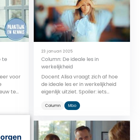
23 januari 2025
p te
Column: De ideale les in
werkelijkheid
eer voor
Docent Alisa vraagt zich af hoe
e
de ideale les er in werkelijkheid
ieuw te
eigenlijk uitziet. Spoiler: iets
minder ideaal.
Column
Mbo
Bekijk
morgen