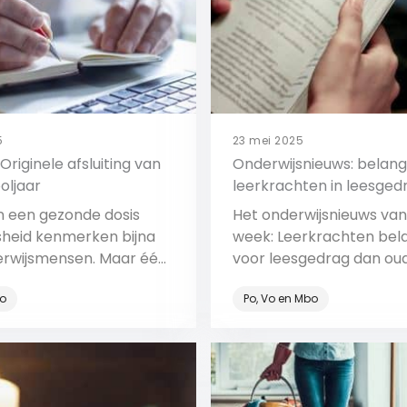
5
23 mei 2025
Originele afsluiting van
Onderwijsnieuws: belang
oljaar
leerkrachten in leesged
n een gezonde dosis
Het onderwijsnieuws va
sheid kenmerken bijna
week: Leerkrachten bela
erwijsmensen. Maar één
voor leesgedrag dan ou
 steekt daar misschien
een eindmusical met AI.
o
Po, Vo en Mbo
nuit: de liefde voor eten.
Bekijk
Bekijk