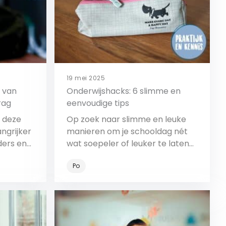
19 mei 2025
 van
Onderwijshacks: 6 slimme en
rag
eenvoudige tips
n deze
Op zoek naar slimme en leuke
ngrijker
manieren om je schooldag nét
ders en
wat soepeler of leuker te laten
verlopen? Bekijk deze
Po
onderwijshacks!
Bekijk