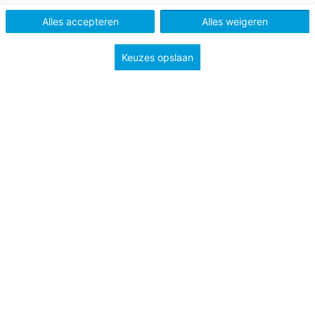
Alles accepteren
Alles weigeren
Keuzes opslaan
25 juni 2026
Column: Als het schooltje roept
Schoolleiderschap, verantwoordelijkheid en de
verbondenheid die blijft, ook na je afscheid van
school.
Vo
Bekijk