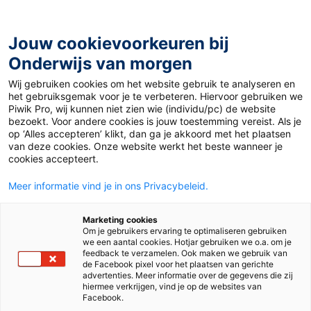
Ga
naar
de
Jouw cookievoorkeuren bij
inhoud
Onderwijs van morgen
Wij gebruiken cookies om het website gebruik te analyseren en
het gebruiksgemak voor je te verbeteren. Hiervoor gebruiken we
Piwik Pro, wij kunnen niet zien wie (individu/pc) de website
Tag:
werkdruk en werkgeluk
bezoekt. Voor andere cookies is jouw toestemming vereist. Als je
op ‘Alles accepteren’ klikt, dan ga je akkoord met het plaatsen
van deze cookies. Onze website werkt het beste wanneer je
cookies accepteert.
Meer informatie vind je in ons Privacybeleid.
Marketing cookies
Om je gebruikers ervaring te optimaliseren gebruiken
we een aantal cookies. Hotjar gebruiken we o.a. om je
feedback te verzamelen. Ook maken we gebruik van
de Facebook pixel voor het plaatsen van gerichte
advertenties. Meer informatie over de gegevens die zij
hiermee verkrijgen, vind je op de websites van
Facebook.