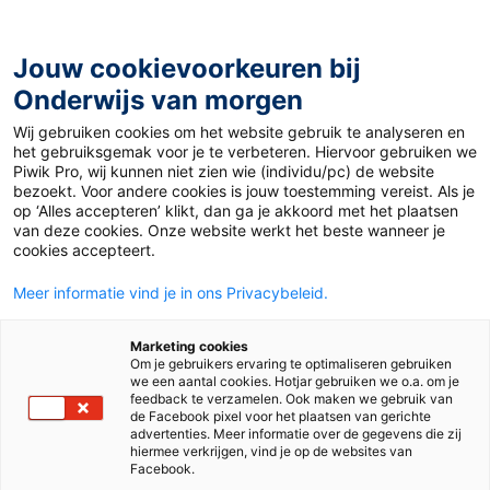
Ga
naar
de
Jouw cookievoorkeuren bij
inhoud
Onderwijs van morgen
Wij gebruiken cookies om het website gebruik te analyseren en
het gebruiksgemak voor je te verbeteren. Hiervoor gebruiken we
Piwik Pro, wij kunnen niet zien wie (individu/pc) de website
Tag:
leesonderwijs
bezoekt. Voor andere cookies is jouw toestemming vereist. Als je
op ‘Alles accepteren’ klikt, dan ga je akkoord met het plaatsen
van deze cookies. Onze website werkt het beste wanneer je
cookies accepteert.
Meer informatie vind je in ons Privacybeleid.
Marketing cookies
Om je gebruikers ervaring te optimaliseren gebruiken
we een aantal cookies. Hotjar gebruiken we o.a. om je
feedback te verzamelen. Ook maken we gebruik van
de Facebook pixel voor het plaatsen van gerichte
advertenties. Meer informatie over de gegevens die zij
hiermee verkrijgen, vind je op de websites van
Facebook.