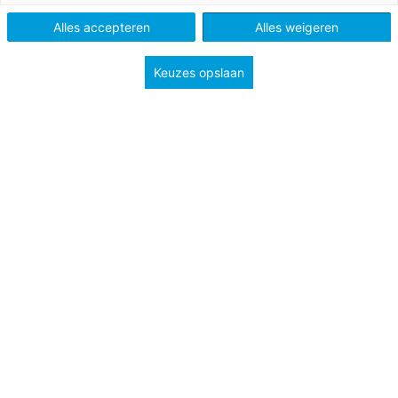
Tags
leesonderwijs
professionalisering
Alles accepteren
Alles weigeren
Keuzes opslaan
‘Hoera, begrijpend lezen!’ Hoe vaak hoor jij dat in je
klas? Niet zo vaak waarschijnlijk. Veel leerlingen