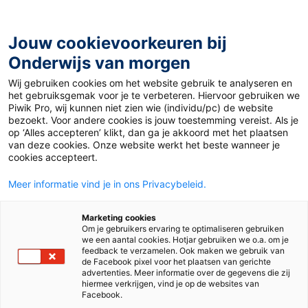
Ga
naar
de
Jouw cookievoorkeuren bij
inhoud
Onderwijs van morgen
Wij gebruiken cookies om het website gebruik te analyseren en
Home
»
Close Reading: werken aan dieper tekstbegrip
het gebruiksgemak voor je te verbeteren. Hiervoor gebruiken we
Piwik Pro, wij kunnen niet zien wie (individu/pc) de website
bezoekt. Voor andere cookies is jouw toestemming vereist. Als je
11 juni 2019
Door
Tony van Dalen
op ‘Alles accepteren’ klikt, dan ga je akkoord met het plaatsen
Close Reading:
van deze cookies. Onze website werkt het beste wanneer je
cookies accepteert.
werken aan dieper
Meer informatie vind je in ons Privacybeleid.
tekstbegrip
Marketing cookies
Om je gebruikers ervaring te optimaliseren gebruiken
we een aantal cookies. Hotjar gebruiken we o.a. om je
feedback te verzamelen. Ook maken we gebruik van
de Facebook pixel voor het plaatsen van gerichte
Po
advertenties. Meer informatie over de gegevens die zij
hiermee verkrijgen, vind je op de websites van
Facebook.