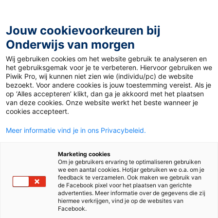
Ga
naar
de
Jouw cookievoorkeuren bij
inhoud
Onderwijs van morgen
Wij gebruiken cookies om het website gebruik te analyseren en
Home
»
De ideale les in 6 stappen
het gebruiksgemak voor je te verbeteren. Hiervoor gebruiken we
Piwik Pro, wij kunnen niet zien wie (individu/pc) de website
bezoekt. Voor andere cookies is jouw toestemming vereist. Als je
24 juli 2024
Door
de redactie
op ‘Alles accepteren’ klikt, dan ga je akkoord met het plaatsen
De ideale les in 6
van deze cookies. Onze website werkt het beste wanneer je
cookies accepteert.
stappen
Meer informatie vind je in ons Privacybeleid.
Marketing cookies
Om je gebruikers ervaring te optimaliseren gebruiken
Vo en Mbo
we een aantal cookies. Hotjar gebruiken we o.a. om je
feedback te verzamelen. Ook maken we gebruik van
de Facebook pixel voor het plaatsen van gerichte
advertenties. Meer informatie over de gegevens die zij
Tags
didactiek en leermiddelen
hiermee verkrijgen, vind je op de websites van
Facebook.
professionalisering