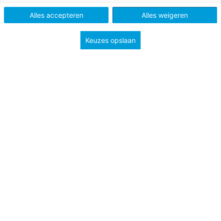
Alles accepteren
Alles weigeren
Keuzes opslaan
De ideale les een onhaalbaar streven? Allesbehalve.
Soms is een eenvoudige aanpak heel effectief. Als
onderwijsadviseur bezocht wijlen Henk Witteman