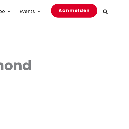
Aanmelden
bo
Events
Zoeken
shond