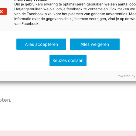
is geschikt als voorleeshond. Honden die zijn opgeleid als
Om je gebruikers ervaring te optimaliseren gebruiken we een aantal coo
Hotjar gebruiken we o.a. om je feedback te verzamelen. Ook maken we
getraind
om rustig te blijven en zich makkelijk aan te pa
van de Facebook pixel voor het plaatsen van gerichte advertenties. Me
bben deze dieren trucjes geleerd die kinderen op hun gem
informatie over de gegevens die zij hiermee verkrijgen, vind je op de we
van Facebook.
making bijvoorbeeld, of een buiging als dank voor het vo
 zo veel uit, het karakter van de hond is belangrijker. Wel 
n een voordeel in verband met mogelijke allergieën in de
Alles accepteren
Alles weigeren
elen van een leeshond in jouw klas? Laat een reactie a
rmulier.
Keuzes opslaan
Powered by
oten.