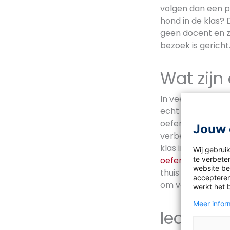
volgen dan een p
hond in de klas?
geen docent en za
bezoek is gericht
Wat zijn
In veel gevallen z
echt meer plezier
oefenen met leze
Jouw 
verbeteren van le
klas ineens vloei
Wij gebrui
te verbeter
oefenen
, zegt Ma
website bez
thuis doen. Zij a
accepteren
om vooral ook in 
werkt het 
Meer inform
Iedere h