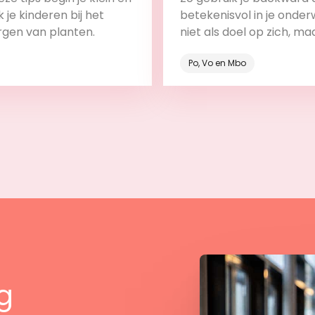
 je kinderen bij het
betekenisvol in je onderw
rgen van planten.
niet als doel op zich, ma
onderdeel van het leerp
Po, Vo en Mbo
Bekijk
Bekijk
g