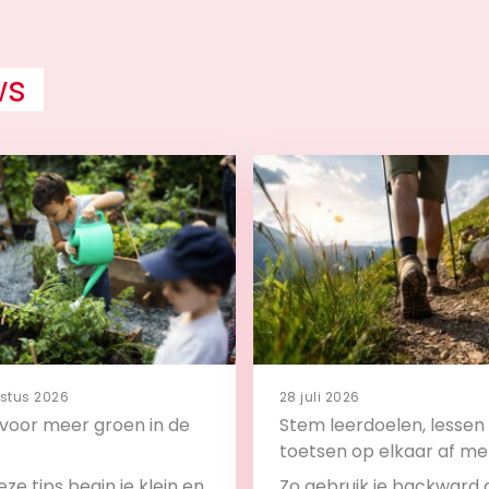
ws
stus 2026
28 juli 2026
s voor meer groen in de
Stem leerdoelen, lessen
toetsen op elkaar af me
backward design
ze tips begin je klein en
Zo gebruik je backward 