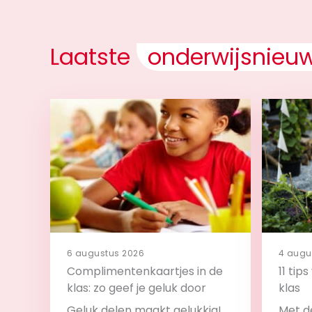
Laatste
onderwijsnieu
6 augustus 2026
4 augu
Complimentenkaartjes in de
11 tip
klas: zo geef je geluk door
klas
Geluk delen maakt gelukkig!
Met de