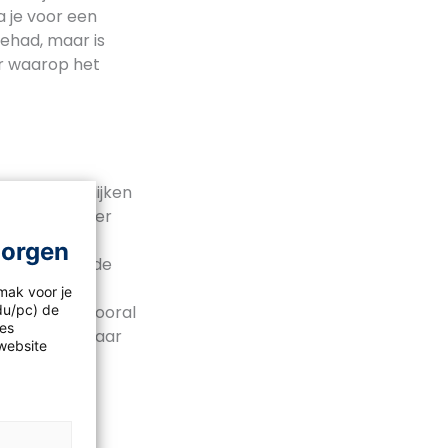
 je voor een
ehad, maar is
er waarop het
nd
. Kinderen lijken
ok thuis harder
 tot het
morgen
 een hond in de
 heel veel
mak voor je
idu/pc) de
n kinderen vooral
les
s te halen, maar
website