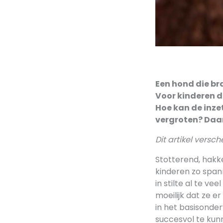
Een hond die bra
Voor kinderen di
Hoe kan de inze
vergroten? Daaro
Dit artikel vers
Stotterend, hakk
kinderen zo spann
in stilte al te v
moeilijk dat ze e
in het basisonde
succesvol te kunn