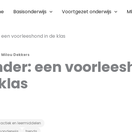
me
Basisonderwijs
Voortgezet onderwijs
M
: een voorleeshond in de klas
r
Milou Dekkers
nder: een voorlee
 klas
actiek en leermiddelen
sonderwijs
trends