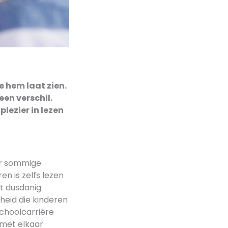
e hem laat zien.
een verschil.
lezier in lezen
oor sommige
n is zelfs lezen
et dusdanig
gheid die kinderen
schoolcarrière
 met elkaar