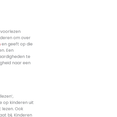
p voorlezen
nderen om over
n
en geeft op die
en. Een
aardigheden te
igheid naar een
lezen’,
e op kinderen uit
 lezen. Ook
t bij. Kinderen