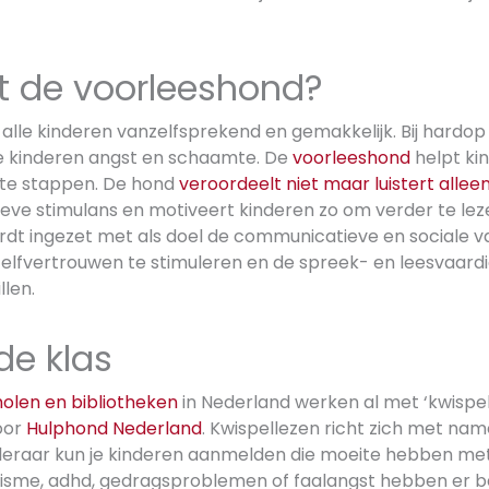
t de voorleeshond?
r alle kinderen vanzelfsprekend en gemakkelijk. Bij hardo
 kinderen angst en schaamte. De
voorleeshond
helpt ki
 te stappen. De hond
veroordeelt niet maar luistert allee
ieve stimulans en motiveert kinderen zo om verder te lez
dt ingezet met als doel de communicatieve en sociale v
zelfvertrouwen te stimuleren en de spreek- en leesvaard
llen.
de klas
olen en bibliotheken
in Nederland werken al met ‘kwispel
oor
Hulphond Nederland
. Kwispellezen richt zich met nam
s leraar kun je kinderen aanmelden die moeite hebben met
isme, adhd, gedragsproblemen of faalangst hebben er baa