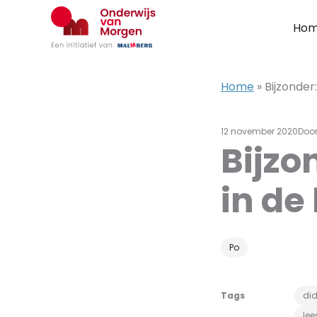
Ga
naar
Ho
de
inhoud
Home
»
Bijzonder
12 november 2020
Doo
Bijzo
in de
Po
Tags
did
lee