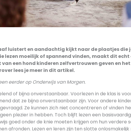
af luistert en aandachtig kijkt naar de plaatjes die j
e lezen moeilijk of spannend vinden, maakt dit echt 
t van een hond kinderen zelfvertrouwen geven en het p
ver lees je meer in dit artikel.
cheen eerder op Onderwijs van Morgen.
elend of bijna onverstaanbaar. Voorlezen in de klas is v
end dat ze bijna onverstaanbaar zijn. Voor andere kindere
eel gevraagd. Ze kunnen zich niet concentreren of vinden h
r geen plezier in hebben. Toch blijft lezen een basisvaardi
rwijs goed onder de knie moeten krijgen om hun verdere 
en afronden. Lezen en leren zijn ten slotte onlosmakelijk