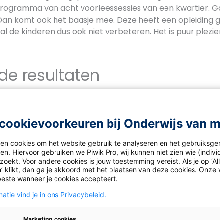
rogramma van acht voorleessessies van een kwartier. Ga
 Dan komt ook het baasje mee. Deze heeft een opleiding g
l de kinderen dus ook niet verbeteren. Het is puur plezi
.
 de resultaten
ijn zowel leraren als
kinderen enthousiast over de leesho
 te krijgen in het lezen en ouders merken dat kinderen o
n. Op die manier kan een leeshond een eerste aanzet zijn
cookievoorkeuren bij Onderwijs van 
esvaardigheid. Want het is niet zo dat alle kinderen met
ende volzinnen spreken. Goed leren lezen betekent vooral
ken cookies om het website gebruik te analyseren en het gebruiksge
en. Hiervoor gebruiken we Piwik Pro, wij kunnen niet zien wie (indiv
riëlle Beckers in een
interview met RTLnieuws
. Dat moete
oekt. Voor andere cookies is jouw toestemming vereist. Als je op ‘Al
dviseert scholen daarom ook niet alleen een hond in de kla
’ klikt, dan ga je akkoord met het plaatsen van deze cookies. Onze 
te zetten op beter spellingonderwijs.
beste wanneer je cookies accepteert.
atie vind je in ons Privacybeleid.
ond geschikt?
Marketing cookies