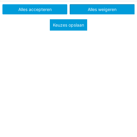
Alles accepteren
Alles weigeren
Keuzes opslaan
17 oktober 2023
Oog voor eigenheid
Ieder kind is uniek in aanleg en manier van leren.
Ben jij alert op ieders eigenheid? Met deze tips zet
je jezelf weer op scherp.
Praktijk en kennis
Po
Bekijk