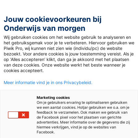
Ga
naar
de
Jouw cookievoorkeuren bij
inhoud
Onderwijs van morgen
Wij gebruiken cookies om het website gebruik te analyseren en
het gebruiksgemak voor je te verbeteren. Hiervoor gebruiken we
Piwik Pro, wij kunnen niet zien wie (individu/pc) de website
Praktijk en Kennis
bezoekt. Voor andere cookies is jouw toestemming vereist. Als je
op ‘Alles accepteren’ klikt, dan ga je akkoord met het plaatsen
van deze cookies. Onze website werkt het beste wanneer je
cookies accepteert.
Meer informatie vind je in ons Privacybeleid.
Marketing cookies
Om je gebruikers ervaring te optimaliseren gebruiken
we een aantal cookies. Hotjar gebruiken we o.a. om je
feedback te verzamelen. Ook maken we gebruik van
de Facebook pixel voor het plaatsen van gerichte
advertenties. Meer informatie over de gegevens die zij
hiermee verkrijgen, vind je op de websites van
Facebook.