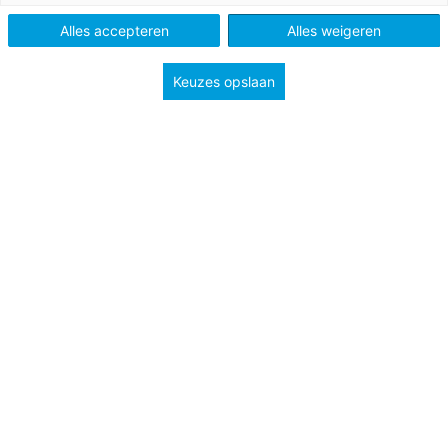
Tags
klassenmanagement
politiek
Alles accepteren
Alles weigeren
visie en beleid
Keuzes opslaan
Op het ministerie van Onderwijs, Cultuur en