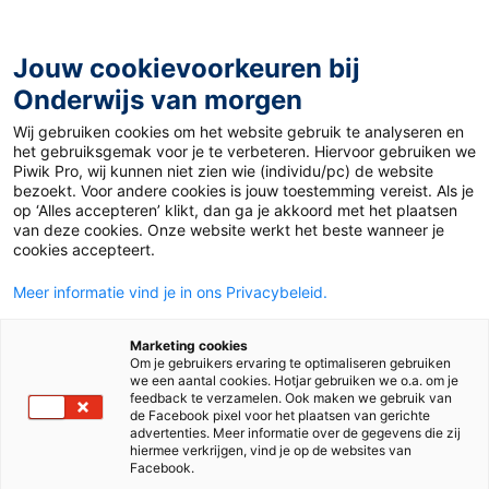
Ga
naar
de
Jouw cookievoorkeuren bij
inhoud
Onderwijs van morgen
Wij gebruiken cookies om het website gebruik te analyseren en
Home
»
Beleidsupdate: Verbod op mobieltjes in de klas
het gebruiksgemak voor je te verbeteren. Hiervoor gebruiken we
Piwik Pro, wij kunnen niet zien wie (individu/pc) de website
bezoekt. Voor andere cookies is jouw toestemming vereist. Als je
19 september 2023
Door
Annick Snelle
op ‘Alles accepteren’ klikt, dan ga je akkoord met het plaatsen
Beleidsupdate:
van deze cookies. Onze website werkt het beste wanneer je
cookies accepteert.
Verbod op
Meer informatie vind je in ons Privacybeleid.
mobieltjes in de klas
Marketing cookies
Om je gebruikers ervaring te optimaliseren gebruiken
we een aantal cookies. Hotjar gebruiken we o.a. om je
feedback te verzamelen. Ook maken we gebruik van
de Facebook pixel voor het plaatsen van gerichte
Po
advertenties. Meer informatie over de gegevens die zij
hiermee verkrijgen, vind je op de websites van
Facebook.