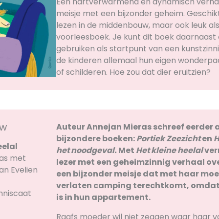
Een hartverwarmend en dynamisch verhaa
meisje met een bijzonder geheim. Geschikt
lezen in de middenbouw, maar ook leuk al
voorleesboek. Je kunt dit boek daarnaast
gebruiken als startpunt van een kunstzinni
de kinderen allemaal hun eigen wonderpa
of schilderen. Hoe zou dat dier eruitzien?
uw
Auteur Annejan Mieras schreef eerder 
bijzondere boeken:
Portiek Zeezicht
en
H
eelal
het noodgeval.
Met
Het kleine heelal
ver
ras met
lezer met een geheimzinnig verhaal over
an Evelien
een bijzonder meisje dat met haar moe
verlaten camping terechtkomt, omdat
mniscaat
is in hun appartement.
Raafs moeder wil niet zeggen waar haar va