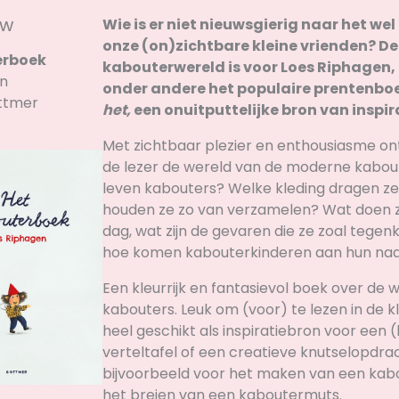
uw
Wie is er niet nieuwsgierig naar het we
onze (on)zichtbare kleine vrienden? De
erboek
kabouterwereld is voor Loes Riphagen
en
onder andere het populaire prentenbo
ottmer
het,
een onuitputtelijke bron van inspir
Met zichtbaar plezier en enthousiasme ont
de lezer de wereld van de moderne kabou
leven kabouters? Welke kleding dragen z
houden ze zo van verzamelen? Wat doen z
dag, wat zijn de gevaren die ze zoal tege
hoe komen kabouterkinderen aan hun n
Een kleurrijk en fantasievol boek over de 
kabouters. Leuk om (voor) te lezen in de k
heel geschikt als inspiratiebron voor een (
verteltafel of een creatieve knutselopdrac
bijvoorbeeld voor het maken van een kabo
het breien van een kaboutermuts.