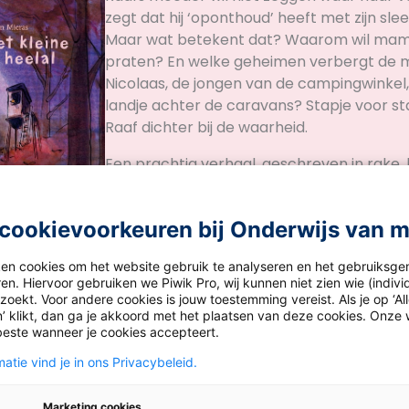
zegt dat hij ‘oponthoud’ heeft met zijn sl
Maar wat betekent dat? Waarom wil mam 
praten? En welke geheimen verbergt de 
Nicolaas, de jongen van de campingwinkel,
landje achter de caravans? Stapje voor s
Raaf dichter bij de waarheid.
Een prachtig verhaal, geschreven in rake,
zinnen. Over vriendschap, geheimen en oo
over het heelal. Met subtiele illustraties in
cookievoorkeuren bij Onderwijs van 
Een lekker (voorlees)boek voor de boven
naar aanleiding van dit boek met je groep
ken cookies om het website gebruik te analyseren en het gebruiksge
over het onderwerp geheimen. Heb jij wel
en. Hiervoor gebruiken we Piwik Pro, wij kunnen niet zien wie (indiv
geheim gehad en vond je het moeilijk om d
oekt. Voor andere cookies is jouw toestemming vereist. Als je op ‘Al
houden? Is het goed om geheimen te heb
’ klikt, dan ga je akkoord met het plaatsen van deze cookies. Onze 
beste wanneer je cookies accepteert.
Uitstekend inzetbaar bij burgerschap.
atie vind je in ons Privacybeleid.
Marketing cookies