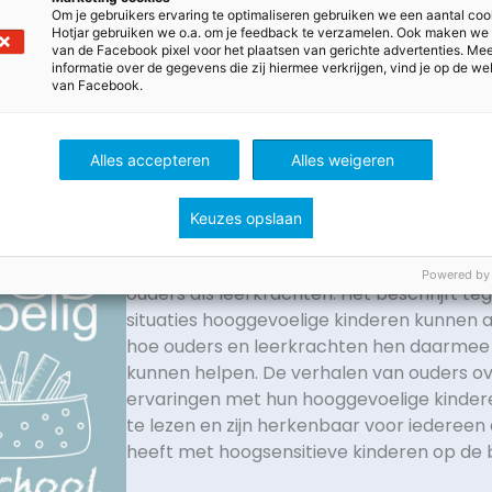
Om je gebruikers ervaring te optimaliseren gebruiken we een aantal coo
Hotjar gebruiken we o.a. om je feedback te verzamelen. Ook maken we
t
Dit boek gaat over hooggevoelige of
van de Facebook pixel voor het plaatsen van gerichte advertenties. Me
hoogsensitieve kinderen. Door hun gev
informatie over de gegevens die zij hiermee verkrijgen, vind je op de we
g op school
van Facebook.
hebben hooggevoelige kinderen het so
artolo
school. Ze beleven de wereld vaak inte
rivo Media
kinderen zonder hooggevoeligheid.
Alles accepteren
Alles weigeren
Hoogsensitieve kinderen hebben zogezegd 
Daardoor ervaren ze de wereld om zich h
Keuzes opslaan
heftig en prikkels van buitenaf komen har
Dit boek biedt praktische handreikingen 
Powered by
ouders als leerkrachten. Het beschrijft te
situaties hooggevoelige kinderen kunnen 
hoe ouders en leerkrachten hen daarmee
kunnen helpen. De verhalen van ouders o
ervaringen met hun hooggevoelige kinderen
te lezen en zijn herkenbaar voor iedereen
heeft met hoogsensitieve kinderen op de 