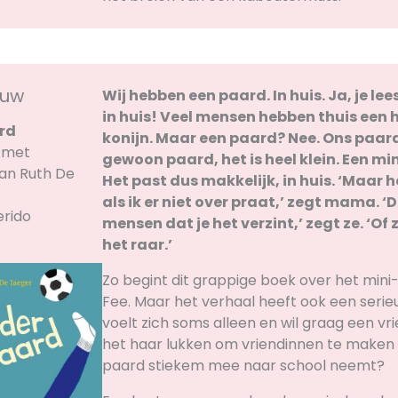
ouw
Wij hebben een paard. In huis. Ja, je lee
in huis! Veel mensen hebben thuis een 
rd
konijn. Maar een paard? Nee. Ons paard
 met
gewoon paard, het is heel klein. Een mi
an Ruth De
Het past dus makkelijk, in huis. ‘Maar he
als ik er niet over praat,’ zegt mama. 
erido
mensen dat je het verzint,’ zegt ze. ‘Of 
het raar.’
Zo begint dit grappige boek over het min
Fee. Maar het verhaal heeft ook een serieu
voelt zich soms alleen en wil graag een vri
het haar lukken om vriendinnen te maken 
paard stiekem mee naar school neemt?