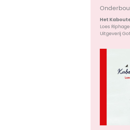
Onderbo
Het Kabout
Loes Riphag
Uitgeverij G