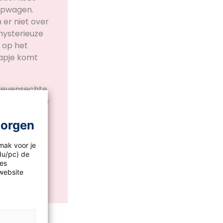
eepwagen.
er niet over
mysterieuze
 op het
tapje komt
 levensechte
k een beetje
 zwart-wit.
morgen
bouw. Ga
 in gesprek
mak voor je
eens een
idu/pc) de
at voor je te
les
ben?
website