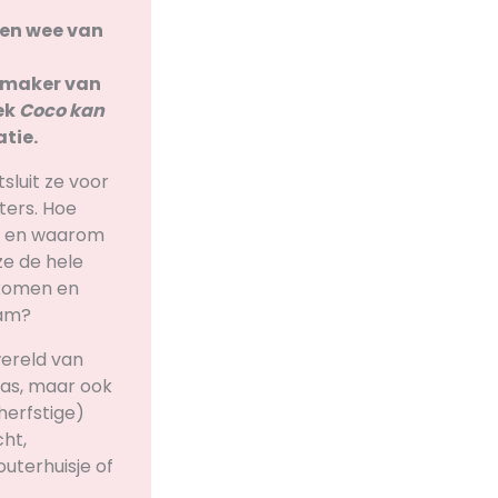
l en wee van
, maker van
ek
Coco kan
atie.
sluit ze voor
ters. Hoe
e en waarom
e de hele
nkomen en
aam?
wereld van
las, maar ook
herfstige)
ht,
uterhuisje of