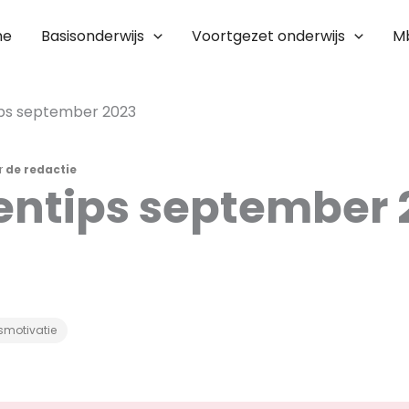
me
Basisonderwijs
Voortgezet onderwijs
M
ps september 2023
r
de redactie
entips september 
smotivatie