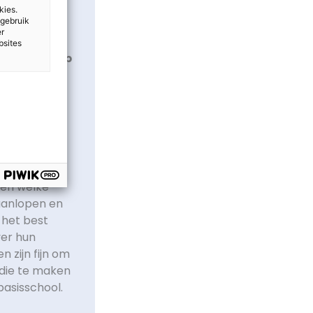
kies.
 gebruik
er
oeligheid
bsites
ms lastig op
nser dan
geen filter.
een heel
der binnen.
aan zowel
gen welke
aanlopen en
 het best
ver hun
 zijn fijn om
 die te maken
basisschool.