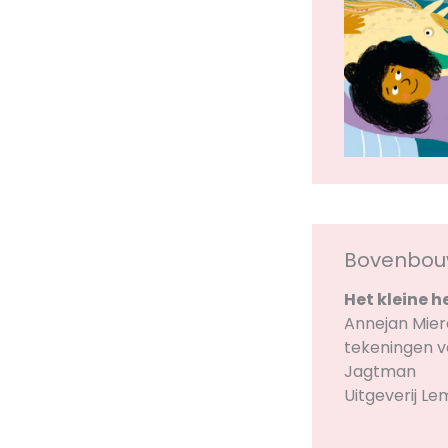
Bovenbo
Het kleine h
Annejan Mie
tekeningen v
Jagtman
Uitgeverij Le