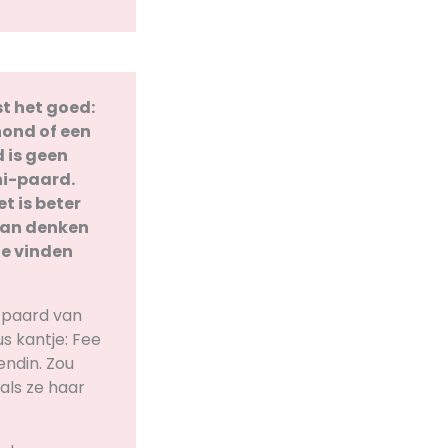
st het goed:
hond of een
 is geen
ni-paard.
t is beter
‘Dan denken
ze vinden
i-paard van
s kantje: Fee
endin. Zou
als ze haar