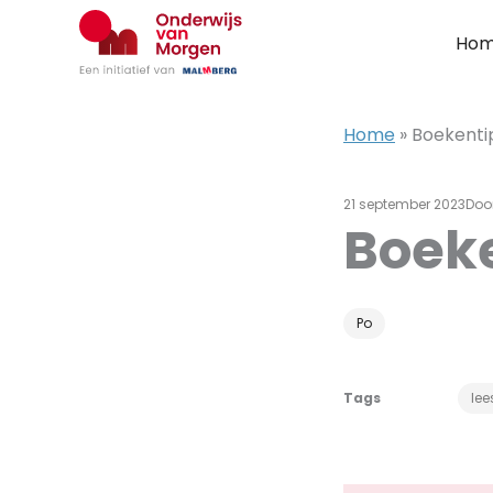
Ga
naar
Ho
de
inhoud
Home
»
Boekenti
21 september 2023
Doo
Boek
Po
Tags
lee