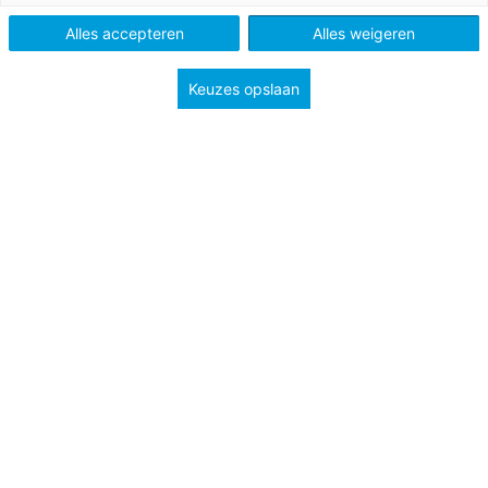
Methode
De wereld in getallen 4
Pluspunt 3
Alles accepteren
Alles weigeren
Type
Lessuggesties
Keuzes opslaan
Onderwerp
Meten en meetkunde
Groep
3
4
5
Tags
Tijd