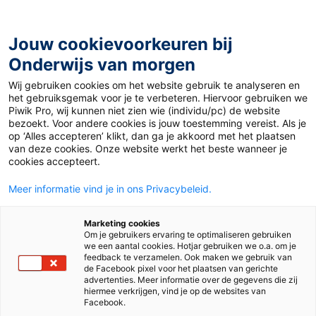
Ga
naar
de
Jouw cookievoorkeuren bij
inhoud
Onderwijs van morgen
Wij gebruiken cookies om het website gebruik te analyseren en
Home
»
Materiaal PO
»
Groentekist onderbouw
het gebruiksgemak voor je te verbeteren. Hiervoor gebruiken we
Piwik Pro, wij kunnen niet zien wie (individu/pc) de website
bezoekt. Voor andere cookies is jouw toestemming vereist. Als je
1 april 2015
Door
Suze Hodzelmans
op ‘Alles accepteren’ klikt, dan ga je akkoord met het plaatsen
Groentekist
van deze cookies. Onze website werkt het beste wanneer je
cookies accepteert.
onderbouw
Meer informatie vind je in ons Privacybeleid.
Marketing cookies
Om je gebruikers ervaring te optimaliseren gebruiken
PO
we een aantal cookies. Hotjar gebruiken we o.a. om je
feedback te verzamelen. Ook maken we gebruik van
de Facebook pixel voor het plaatsen van gerichte
advertenties. Meer informatie over de gegevens die zij
Vak
Rekenen
hiermee verkrijgen, vind je op de websites van
Facebook.