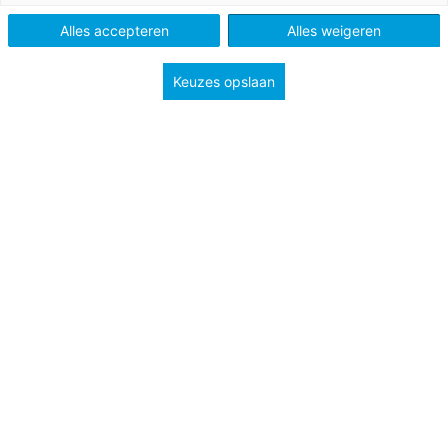
Methode
Pluspunt 3
Alles accepteren
Alles weigeren
Type
Lessuggesties
Keuzes opslaan
Onderwerp
Bewerkingen
Spelletjes
Verhoudingen
Groep
7
Tags
Breuken
Vermenigvuldigen