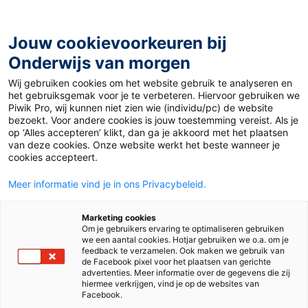
Ga
naar
de
Jouw cookievoorkeuren bij
inhoud
Onderwijs van morgen
Wij gebruiken cookies om het website gebruik te analyseren en
Home
»
Materiaal PO
»
Digibordquiz groep 7
het gebruiksgemak voor je te verbeteren. Hiervoor gebruiken we
Piwik Pro, wij kunnen niet zien wie (individu/pc) de website
bezoekt. Voor andere cookies is jouw toestemming vereist. Als je
9 januari 2013
Door
Suze Hodzelmans
op ‘Alles accepteren’ klikt, dan ga je akkoord met het plaatsen
Digibordquiz groep
van deze cookies. Onze website werkt het beste wanneer je
cookies accepteert.
7
Meer informatie vind je in ons Privacybeleid.
Marketing cookies
Om je gebruikers ervaring te optimaliseren gebruiken
PO
we een aantal cookies. Hotjar gebruiken we o.a. om je
feedback te verzamelen. Ook maken we gebruik van
de Facebook pixel voor het plaatsen van gerichte
advertenties. Meer informatie over de gegevens die zij
Vak
Rekenen
hiermee verkrijgen, vind je op de websites van
Facebook.