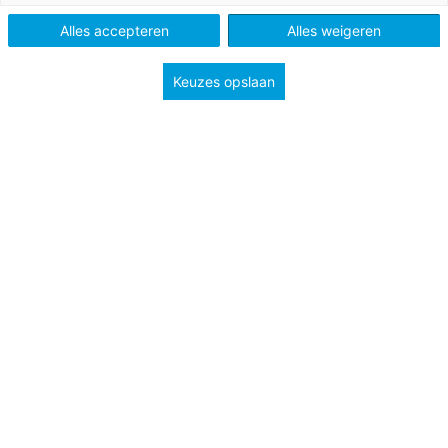
Alles accepteren
Alles weigeren
Keuzes opslaan
6 maart 2019
Rekenen met kunst
Met de klas naar het Rijksmuseum.
PO
Bekijk