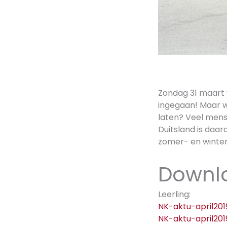
Zondag 31 maart 
ingegaan! Maar w
laten? Veel mense
Duitsland is daar
zomer- en wintert
Downl
Leerling:
NK-aktu-april201
NK-aktu-april201