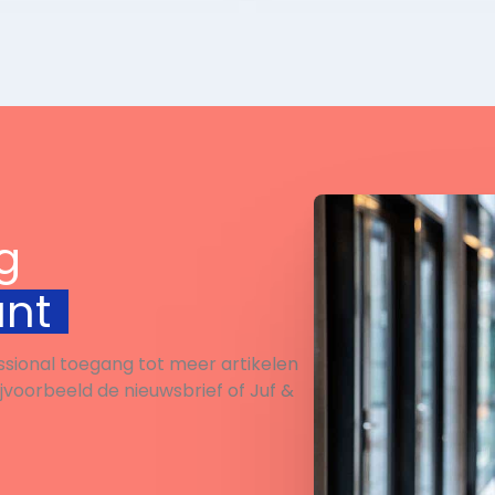
tussen de twee landen
n Job ersetzen? Ihr
versterkte. In deze actu
 nach über die
opdracht ontdekken
chkeiten und
leerlingen wat deze dag
ränkungen von KI in
betekent en waarom
mmenhang mit
samenwerking tussen l
ronisationen.
belangrijk is. Ze benoe
typische kenmerken va
Duitsland, Frankrijk en
g
Nederland en bedenken
waarom het belangrijk i
unt
open te staan voor and
culturen.
ssional toegang tot meer artikelen
ijvoorbeeld de nieuwsbrief of Juf &