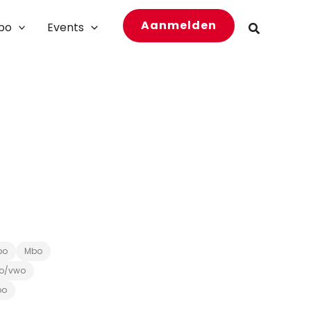
Aanmelden
bo
Events
Zoeken
bo
Mbo
o/vwo
bo