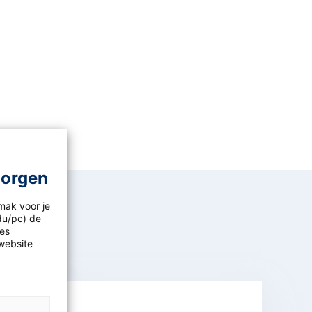
morgen
mak voor je
idu/pc) de
les
website