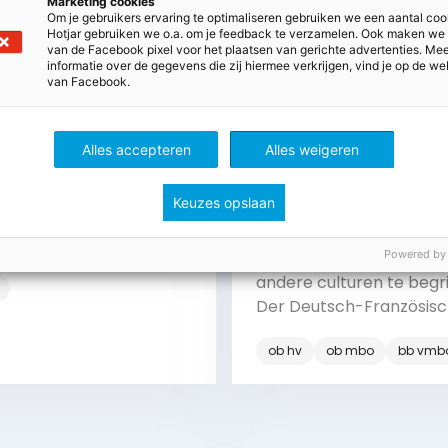
Marketing cookies
Om je gebruikers ervaring te optimaliseren gebruiken we een aantal coo
Hotjar gebruiken we o.a. om je feedback te verzamelen. Ook maken we
van de Facebook pixel voor het plaatsen van gerichte advertenties. Me
informatie over de gegevens die zij hiermee verkrijgen, vind je op de we
van Facebook.
rt 2026
Alles accepteren
Alles weigeren
nchronisationen
19 januari 2026
eser Aufgabe geht es um
Der Deutsch-Französis
Keuzes opslaan
Synchronisationen. Bei
Tag
ronisation werden die
Powered by
Het is belangrijk om elk
nalstimmen in einem Film
andere culturen te begri
n einer Serie durch
Der Deutsch-Französis
e Stimmen ersetzt. So
Tag (de Frans-Duitse d
n Leute Filme und Serien
ob hv
ob mbo
bb vmb
wordt in Duitsland en Fra
rer Muttersprache ohne
elk jaar gevierd. Deze d
itel schauen. Was haltet
herinnert aan het Élysé
om Thema? Kann
Bekijk
Bekijk
verdrag, dat de vriends
iche Intelligenz (KI)