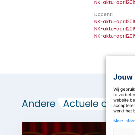
NK-aktu-april201
Docent:
NK-aktu-april20
NK-aktu-april20
NK-aktu-april20
Jouw 
Wij gebrui
te verbeter
Andere
Actuele opdrac
website bez
accepteren
werkt het 
Meer inform