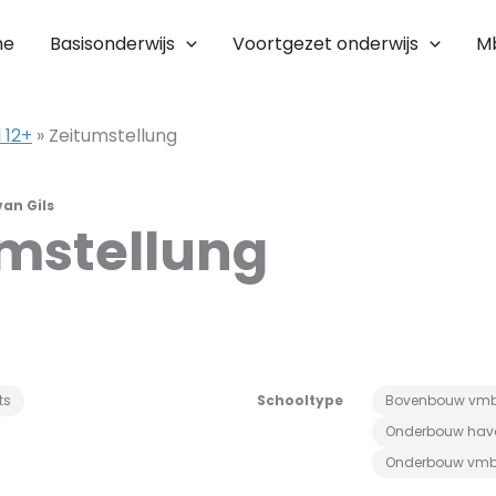
me
Basisonderwijs
Voortgezet onderwijs
M
 12+
»
Zeitumstellung
van Gils
mstellung
ts
Schooltype
Bovenbouw vm
Onderbouw hav
Onderbouw vm