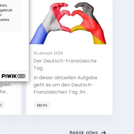
kies.
 gebruik
er
bsites
19 januari 2026
che
Der Deutsch-Französische
Tag
aar en
In dieser aktuellen Aufgabe
jpen.
geht es um den Deutsch-
che
Französischen Tag. Ihr
ag)
sprecht zusammen über das
o
nkrijk
bb hv
Thema, lest einen kurzen Text
ag
dazu und hört ein Lied, in dem
e-
Deutsch und Französisch
Bekijk
chap
vorkommen. So lernt ihr,
Bekijk alles