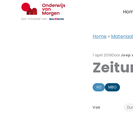
Ga
naar
Ho
de
inhoud
Home
»
Materiaal
1 april 2019
Door
Joep 
Zeitu
VO
MBO
Vak
Dui