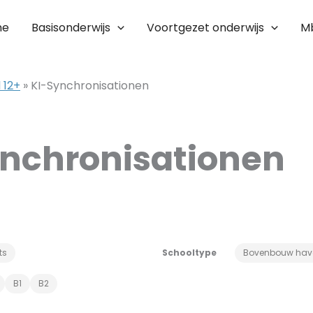
me
Basisonderwijs
Voortgezet onderwijs
M
 12+
»
KI-Synchronisationen
nchronisationen
ts
Schooltype
Bovenbouw hav
B1
B2