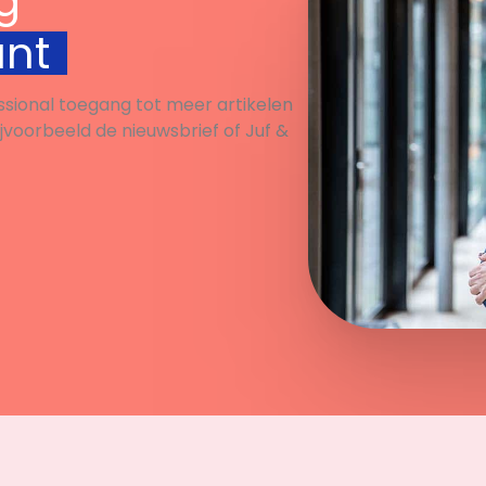
g
m het belangrijk is om
unt
te staan voor andere
en.
ssional toegang tot meer artikelen
ijvoorbeeld de nieuwsbrief of Juf &