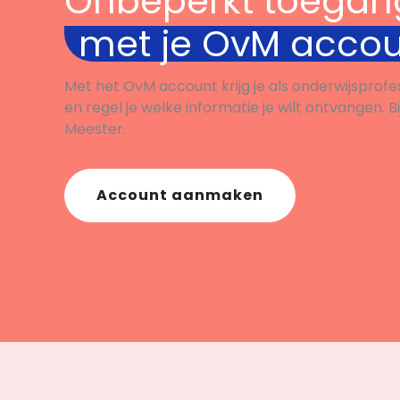
Onbeperkt toegan
waaro
bespreekt deze met een
met je OvM acco
open 
medeleerling.
cultur
Met het OvM account krijg je als onderwijsprofe
en regel je welke informatie je wilt ontvangen. B
Meester.
Account aanmaken