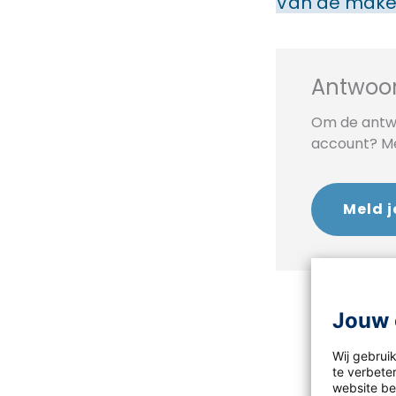
Van de make
Antwoor
Om de antwo
account? Mel
Meld j
Jouw 
Wij gebrui
te verbeter
website bez