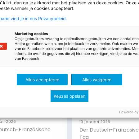
’ klikt, dan ga je akkoord met het plaatsen van deze cookies. Onze 
beste wanneer je cookies accepteert.
atie vind je in ons Privacybeleid.
ht
Duits
Marketing cookies
Om je gebruikers ervaring te optimaliseren gebruiken we een aantal coo
Hotjar gebruiken we o.a. om je feedback te verzamelen. Ook maken we
van de Facebook pixel voor het plaatsen van gerichte advertenties. Me
informatie over de gegevens die zij hiermee verkrijgen, vind je op de we
van Facebook.
Alles accepteren
Alles weigeren
Keuzes opslaan
Powered by
ari 2026
19 januari 2026
eutsch-Französische
Der Deutsch-Französis
Tag