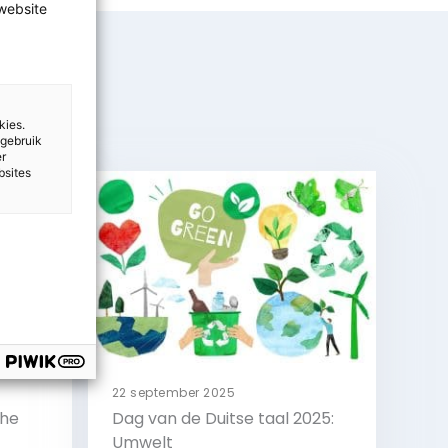
website
kies.
 gebruik
er
bsites
22 september 2025
che
Dag van de Duitse taal 2025:
Umwelt