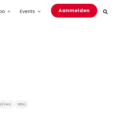
Aanmelden
bo
Events
Zoeken
o/vwo
Mbo