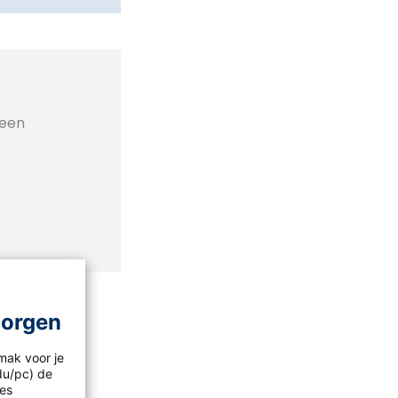
geen
morgen
mak voor je
idu/pc) de
les