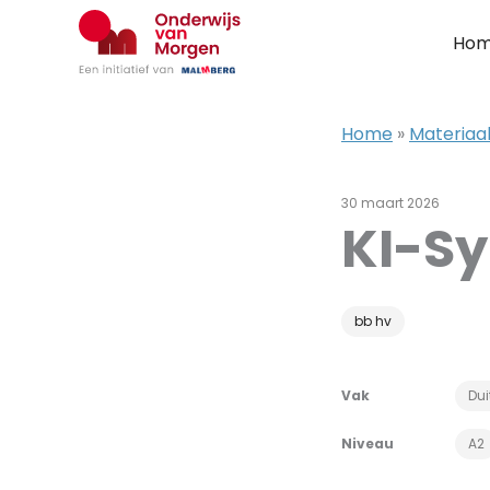
Ga
naar
Ho
de
inhoud
Home
»
Materiaal
30 maart 2026
KI-Sy
bb hv
Vak
Dui
Niveau
A2