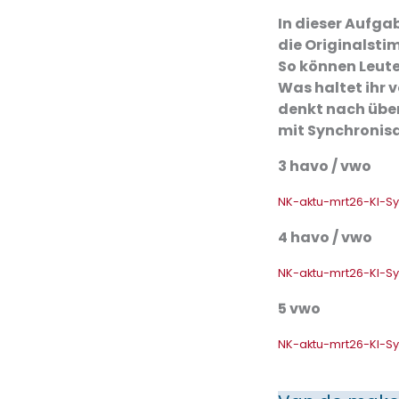
In dieser Aufga
die Originalsti
So können Leute
Was haltet ihr 
denkt nach übe
mit Synchronis
3 havo / vwo
NK-aktu-mrt26-KI-Sy
4 havo / vwo
NK-aktu-mrt26-KI-Sy
5 vwo
NK-aktu-mrt26-KI-Sy