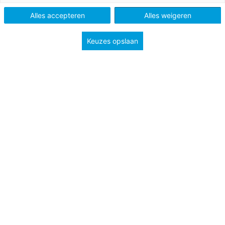
Alles accepteren
Alles weigeren
Vak
Biologie
Schooltype
Bovenbouw vmbo
Onderbouw havo/vwo
Keuzes opslaan
Onderbouw vmbo
Onderwerp
Organen en cellen
Stevigheid & beweging
Misschien heb je er wel eens van gehoord, of ken je
iemand die het heeft ondergaan: een MRI onderzoek.
Voor dit onderzoek worden grote, lawaaiige tunnels
gebruikt. Deze apparaten doen belangrijk werk voor onze
gezondheid.
Bekijk de video en maak de vragen van toetsen-expert
en biologiedocent René Westra!