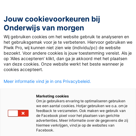
Ga
naar
de
Jouw cookievoorkeuren bij
inhoud
Onderwijs van morgen
Wij gebruiken cookies om het website gebruik te analyseren en
Home
»
Materiaal 12+
»
Wat komt er allemaal kijken bij een
het gebruiksgemak voor je te verbeteren. Hiervoor gebruiken we
MRI onderzoek?
Piwik Pro, wij kunnen niet zien wie (individu/pc) de website
bezoekt. Voor andere cookies is jouw toestemming vereist. Als je
op ‘Alles accepteren’ klikt, dan ga je akkoord met het plaatsen
15 januari 2024
Door
Eveline Gillot
van deze cookies. Onze website werkt het beste wanneer je
Wat komt er
cookies accepteert.
Meer informatie vind je in ons Privacybeleid.
allemaal kijken bij
Marketing cookies
een MRI onderzoek?
Om je gebruikers ervaring te optimaliseren gebruiken
we een aantal cookies. Hotjar gebruiken we o.a. om je
feedback te verzamelen. Ook maken we gebruik van
de Facebook pixel voor het plaatsen van gerichte
advertenties. Meer informatie over de gegevens die zij
VO
hiermee verkrijgen, vind je op de websites van
Facebook.