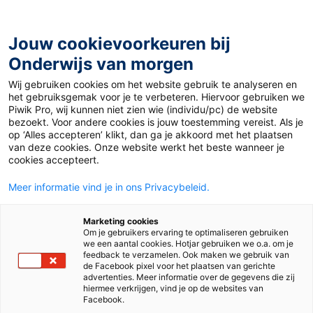
Ga
naar
de
Jouw cookievoorkeuren bij
inhoud
Onderwijs van morgen
Wij gebruiken cookies om het website gebruik te analyseren en
Home
»
Materiaal 12+
»
Hoe kunnen insecten helpen om
het gebruiksgemak voor je te verbeteren. Hiervoor gebruiken we
moorden op te lossen?
Piwik Pro, wij kunnen niet zien wie (individu/pc) de website
bezoekt. Voor andere cookies is jouw toestemming vereist. Als je
op ‘Alles accepteren’ klikt, dan ga je akkoord met het plaatsen
10 juni 2024
Door
Eveline Gillot
van deze cookies. Onze website werkt het beste wanneer je
Hoe kunnen
cookies accepteert.
Meer informatie vind je in ons Privacybeleid.
insecten helpen om
Marketing cookies
moorden op te
Om je gebruikers ervaring te optimaliseren gebruiken
we een aantal cookies. Hotjar gebruiken we o.a. om je
feedback te verzamelen. Ook maken we gebruik van
lossen?
de Facebook pixel voor het plaatsen van gerichte
advertenties. Meer informatie over de gegevens die zij
hiermee verkrijgen, vind je op de websites van
Facebook.