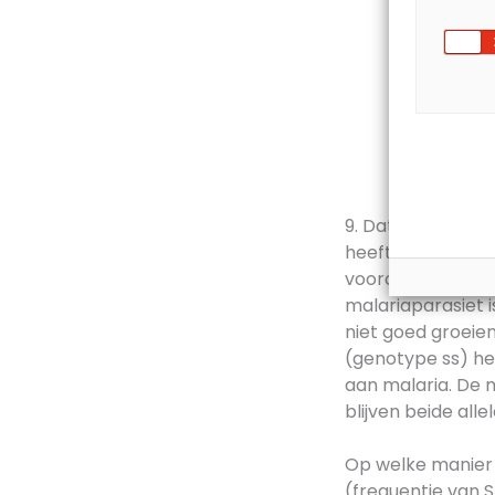
9. Dat deze ziekt
heeft met de ge
voorouders die a
malariaparasiet is
niet goed groeien
(genotype ss) he
aan malaria. De
blijven beide alle
Op welke manier 
(frequentie van S