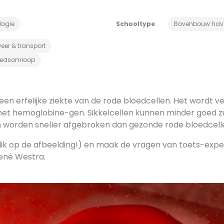
logie
Schooltype
Bovenbouw hav
eer & transport
oedsomloop
s een erfelijke ziekte van de rode bloedcellen. Het wordt 
 het hemoglobine-gen. Sikkelcellen kunnen minder goed z
 worden sneller afgebroken dan gezonde rode bloedcell
klik op de afbeelding!) en maak de vragen van toets-expe
ené Westra.