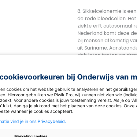
8. Sikkelcelanemie is ee
de rode bloedcellen. Het
ziekte erft autosomaal re
Nederland komt deze zie
bij mensen afkomstig van
uit Suriname. Aanstaand
zich laten testen op dra
familie van Doris komt s
De stamboom van haar fa
cookievoorkeuren bij Onderwijs van 
weergegeven in de afbee
heeft de ziekte niet, maar
ken cookies om het website gebruik te analyseren en het gebruiksge
goed mogelijk dat ze dr
en. Hiervoor gebruiken we Piwik Pro, wij kunnen niet zien wie (indiv
(heterozygoot) is. In de
oekt. Voor andere cookies is jouw toestemming vereist. Als je op ‘Al
’ klikt, dan ga je akkoord met het plaatsen van deze cookies. Onze 
Doris aangegeven bij IV6
beste wanneer je cookies accepteert.
Wat is op basis van de 
atie vind je in ons Privacybeleid.
getoonde gegevens de k
hele procenten, dat Dori
Marketing cookies