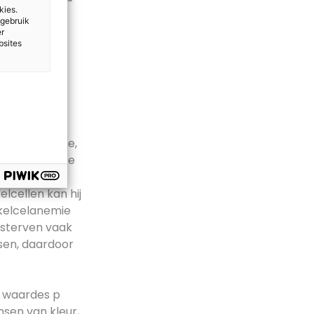
kies.
lcelanemie?
 gebruik
er
bsites
 uit Suriname,
slaafgemaakte
oor. De
elcellen kan hij
kkelcelanemie
 sterven vaak
sen, daardoor
e waardes p
nsen van kleur,