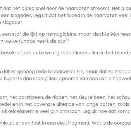
t dat het bloed snel door de haarvaten stroomt. Het bloe
een slagader. Leg uit dat het bloed in de haarvaten veel
e slagader.
zit een stof die lijkt op hemoglobine, maar slechts één h
 en welke functie heeft die stof?
etekent dat er te weinig rode bloedcellen in het bloed z
jn dat er genoeg rode bloedcellen zijn, maar dat ze niet act
 huisarts dan staalpillen: opname van een extra hoeveelhe
lom, het borstbeen, de ribben, het sleutelbeen, het schou
del en in het bovenste uiteinde van lange botten, zoals 
sikkelcelanemie veel pijn ontstaan. Leg uit hoe dat komt
nemie zit er een fout in een eiwitfragment. Wat is de oorz