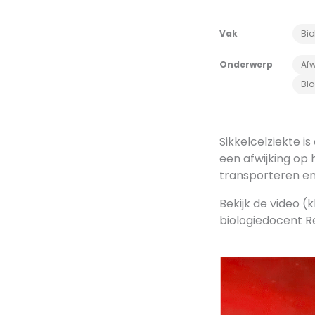
Vak
Bio
Onderwerp
Afw
Bl
Sikkelcelziekte i
een afwijking op
transporteren en
Bekijk de video (
biologiedocent R