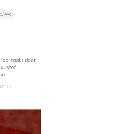
o/vwo
veroorzaakt door
uurstof
en.
rt en