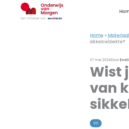
Ga
naar
Ho
de
inhoud
Home
»
Materiaal
sikkelcelziekte?
27 mei 2024
Door
Eveli
Wist 
van k
sikke
VO