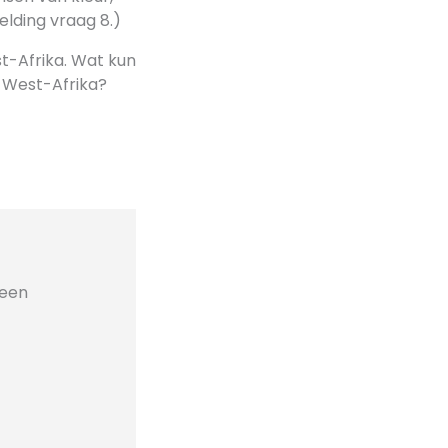
elding vraag 8.)
st-Afrika. Wat kun
 West-Afrika?
geen