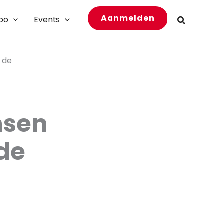
Aanmelden
bo
Events
Zoeken
n de
nsen
 de