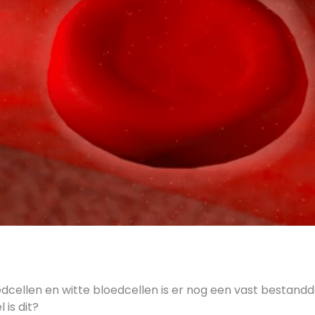
edcellen en witte bloedcellen is er nog een vast bestandde
 is dit?