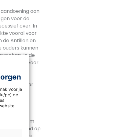
n aandoening aan
 gen voor de
cessief over. In
kte vooral voor
 de Antillen en
e ouders kunnen
gerschap. In de
ikkelanemie voor.
milie is
morgen
lding. Doris
 het lijkt haar
mak voor je
aagster
idu/pc) de
 stamboom is
les
website
.
in de stamboom
ans, afgerond op
s draagster is