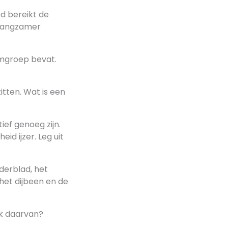
d bereikt de
 langzamer
eemgroep bevat.
itten. Wat is een
ief genoeg zijn.
id ijzer. Leg uit
derblad, het
het dijbeen en de
.
aak daarvan?