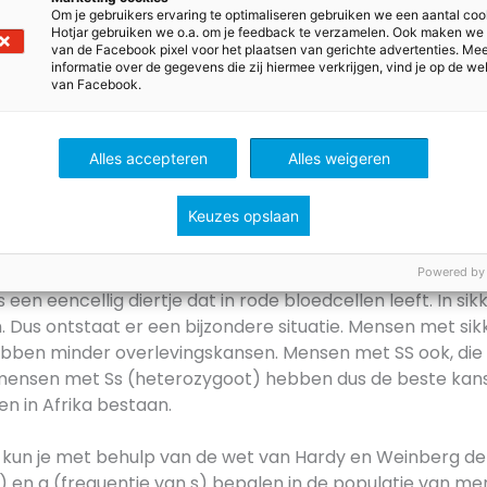
Om je gebruikers ervaring te optimaliseren gebruiken we een aantal coo
van het allel voor sikke
Hotjar gebruiken we o.a. om je feedback te verzamelen. Ook maken we
A
14%
van de Facebook pixel voor het plaatsen van gerichte advertenties. Me
informatie over de gegevens die zij hiermee verkrijgen, vind je op de we
B
25%
van Facebook.
C
33%
D
67%
E
75%
Alles accepteren
Alles weigeren
Keuzes opslaan
e vooral voorkomt bij mensen afkomstig van de Antillen en
schiedenis te maken. Deze mensen stammen af van tot 
fkomstig waren uit West-Afrika. Daar komt veel malaria v
Powered by
 een eencellig diertje dat in rode bloedcellen leeft. In sikk
. Dus ontstaat er een bijzondere situatie. Mensen met si
bben minder overlevingskansen. Mensen met SS ook, die
 mensen met Ss (heterozygoot) hebben dus de beste kan
len in Afrika bestaan.
kun je met behulp van de wet van Hardy en Weinberg d
) en q (frequentie van s) bepalen in de populatie van me