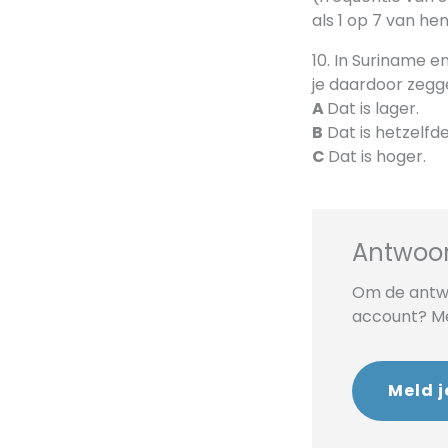
als 1 op 7 van he
10. In Suriname e
je daardoor zegg
A
Dat is lager.
B
Dat is hetzelfde
C
Dat is hoger.
Antwoor
Om de antwo
account? Mel
Meld j