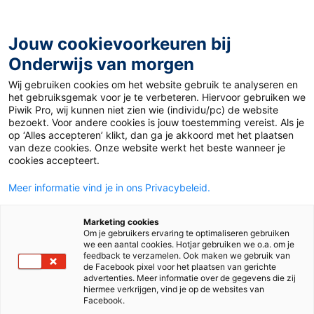
Ga
naar
de
Jouw cookievoorkeuren bij
inhoud
Onderwijs van morgen
Wij gebruiken cookies om het website gebruik te analyseren en
het gebruiksgemak voor je te verbeteren. Hiervoor gebruiken we
Piwik Pro, wij kunnen niet zien wie (individu/pc) de website
Materiaal 12+
bezoekt. Voor andere cookies is jouw toestemming vereist. Als je
op ‘Alles accepteren’ klikt, dan ga je akkoord met het plaatsen
van deze cookies. Onze website werkt het beste wanneer je
cookies accepteert.
Meer informatie vind je in ons Privacybeleid.
Marketing cookies
Om je gebruikers ervaring te optimaliseren gebruiken
we een aantal cookies. Hotjar gebruiken we o.a. om je
feedback te verzamelen. Ook maken we gebruik van
de Facebook pixel voor het plaatsen van gerichte
advertenties. Meer informatie over de gegevens die zij
hiermee verkrijgen, vind je op de websites van
Facebook.