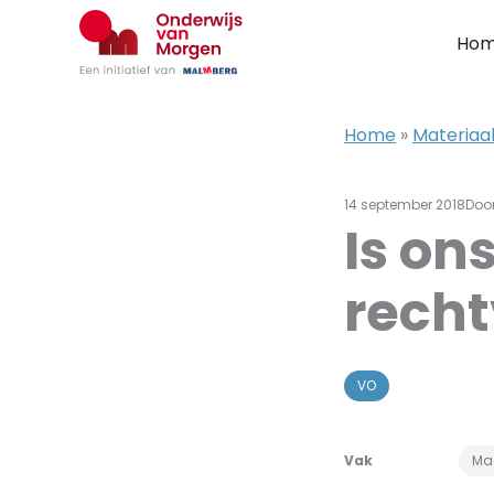
Ga
naar
Ho
de
inhoud
Home
»
Materiaal
14 september 2018
Doo
Is on
recht
VO
Vak
Ma