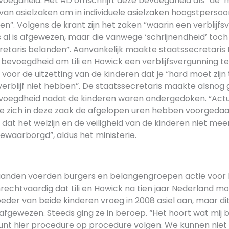
evoegdheid. Het AD omschrijft deze bevoegdheid als “de ‘
van asielzaken om in individuele asielzaken hoogstpersoon
en”. Volgens de krant zijn het zaken “waarin een verblijf
s al is afgewezen, maar die vanwege ‘schrijnendheid’ toc
retaris belanden”. Aanvankelijk maakte staatssecretaris
 bevoegdheid om Lili en Howick een verblijfsvergunning t
 voor de uitzetting van de kinderen dat je “hard moet zi
verblijf niet hebben”. De staatssecretaris maakte alsnog g
evoegdheid nadat de kinderen waren ondergedoken. “Act
ie zich in deze zaak de afgelopen uren hebben voorgeda
 dat het welzijn en de veiligheid van de kinderen niet me
waarborgd”, aldus het ministerie.
anden voerden burgers en belangengroepen actie voor b
echtvaardig dat Lili en Howick na tien jaar Nederland mo
er van beide kinderen vroeg in 2008 asiel aan, maar di
gewezen. Steeds ging ze in beroep. “Het hoort wat mij be
kunt hier procedure op procedure volgen. We kunnen niet