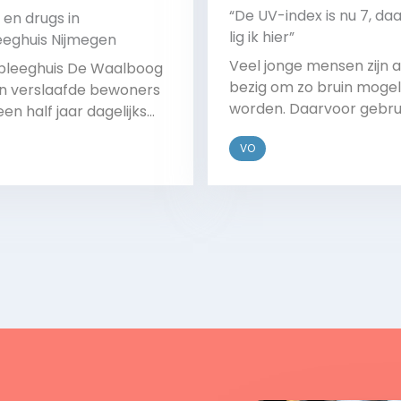
“De UV-index is nu 7, d
 en drugs in
lig ik hier”
eeghuis Nijmegen
Veel jonge mensen zijn a
rpleeghuis De Waalboog
bezig om zo bruin mogeli
 verslaafde bewoners
worden. Daarvoor gebru
een half jaar dagelijks
zij de UV-index. Deze ind
ol drinken en drugs
VO
geeft de sterkte van de
iken. Deze verslaafde
zonnestralen weer. Hoe
en kunnen niet terecht
het cijfer, hoe schadelij
n normaal verpleeghuis
Bekijk
Bekijk
zon. Artsen waarschuw
arnaast hebben ze ook
voor schade. Hoe is dez
el ouderdomsklachten
trend te stoppen?
een ggz-instelling te
n geplaatst of om
eid te kunnen wonen