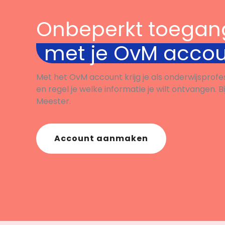
Onbeperkt toegan
met je OvM acco
Met het OvM account krijg je als onderwijsprofe
en regel je welke informatie je wilt ontvangen. B
Meester.
Account aanmaken