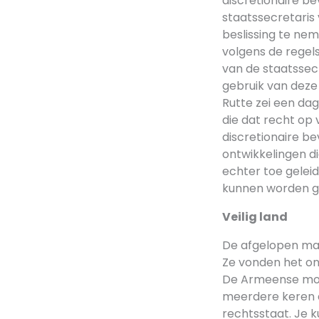
discretionaire b
staatssecretaris 
beslissing te nem
volgens de regel
van de staatssec
gebruik van deze
Rutte zei een dag
die dat recht op 
discretionaire b
ontwikkelingen d
echter toe geleid
kunnen worden ge
Veilig land
De afgelopen ma
Ze vonden het onr
De Armeense moed
meerdere keren af
rechtsstaat. Je 