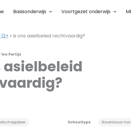
me
Basisonderwijs
Voortgezet onderwijs
M
 12+
»
Is ons asielbeleid rechtvaardig?
r
Ivo Pertijs
s asielbeleid
vaardig?
atschappijleer
Schooltype
Bovenbouw hav