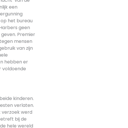
macht’ van de
lijk een
svergunning
h op het bureau
 Harbers geen
e geven. Premier
jn tegen mensen
ebruik van zijn
uele
an hebben er
er voldoende
eide kinderen.
esten verlaten.
t verzoek werd
treft bij de
 de hele wereld