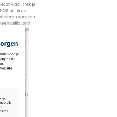
. Maar waar trek je
S af. Lili en
 kinderen spreken
“een veilig land
 werd een jaar
derland mogen
aar Nederland
morgen
mak voor je
idu/pc) de
les
website
taat. “Er zijn
bij terugkeer
geschonden te
ijn zonder
procedure niet
kies.
tie.
 gebruik
er
bsites