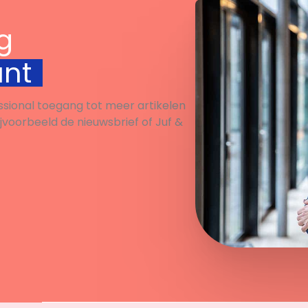
g
unt
ssional toegang tot meer artikelen
ijvoorbeeld de nieuwsbrief of Juf &