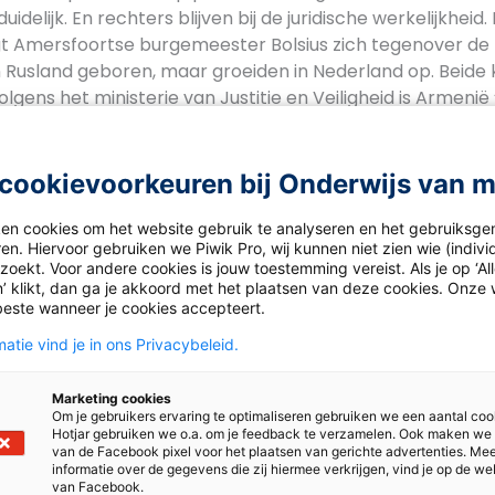
uidelijk. En rechters blijven bij de juridische werkelijkheid
t Amersfoortse burgemeester Bolsius zich tegenover de NO
 Rusland geboren, maar groeiden in Nederland op. Beide
gens het ministerie van Justitie en Veiligheid is Armenië 
ick met hun moeder herenigd konden worden”. De moeder
 en woont sindsdien in Armenië. Nu beide kinderen in Ne
oeder in het kader van gezinshereniging waarschijnlijk n
cookievoorkeuren bij Onderwijs van 
ken cookies om het website gebruik te analyseren en het gebruiksge
deren
en. Hiervoor gebruiken we Piwik Pro, wij kunnen niet zien wie (indiv
oekt. Voor andere cookies is jouw toestemming vereist. Als je op ‘Al
’ klikt, dan ga je akkoord met het plaatsen van deze cookies. Onze 
en stelt dat de zaak van Howick en Lili staat niet op zich s
beste wanneer je cookies accepteert.
en in Nederland van wie hun ontwikkeling in gevaar komt 
n herkomst. De rechten van deze kinderen dreigen ook 
atie vind je in ons Privacybeleid.
et om 400 kinderen die langer dan vijf jaar in Nederland z
ng, om gehandicapte kinderen en kinderen die in de asiel
Marketing cookies
Om je gebruikers ervaring te optimaliseren gebruiken we een aantal coo
nomen”, schrijft de internationale kinderrechtenorganisa
Hotjar gebruiken we o.a. om je feedback te verzamelen. Ook maken we
van de Facebook pixel voor het plaatsen van gerichte advertenties. Me
informatie over de gegevens die zij hiermee verkrijgen, vind je op de we
van Facebook.