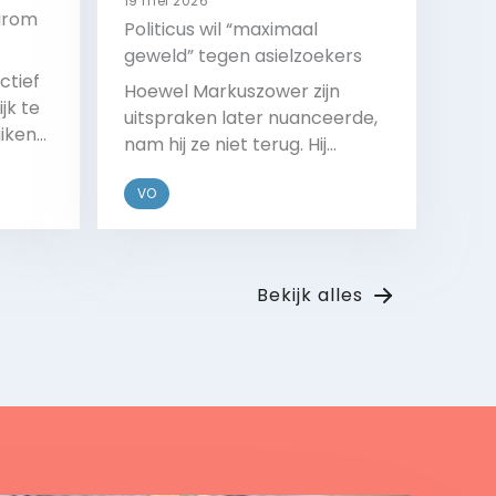
19 mei 2026
aarom
Politicus wil “maximaal
geweld” tegen asielzoekers
ctief
Hoewel Markuszower zijn
jk te
uitspraken later nuanceerde,
iken
nam hij ze niet terug. Hij
ex
bedoelde te zeggen dat de
VO
marechaussee alle middelen
 hoger
binnen de grenzen van de wet
ker de
moet gebruiken om
Bekijk
en
Palestijnse asielzoekers te
e
Bekijk alles
weren.