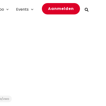
Aanmelden
bo
Events
Zoeken
o/vwo