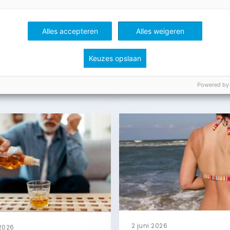
Alles accepteren
Alles weigeren
Keuzes opslaan
chappijleer
Powered by
2 juni 2026
 2026