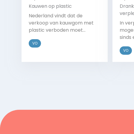
Kauwen op plastic
Drank
verpl
Nederland vindt dat de
verkoop van kauwgom met
In ve
plastic verboden moet
mogen
worden. De regering wil dat de
sinds 
VO
EU dit gaat regelen in de
alcoh
VO
nieuwe regels voor
gebru
wegwerpplastics.
ouder
in ee
Bekijk
en da
te ve
om in 
worde
begel