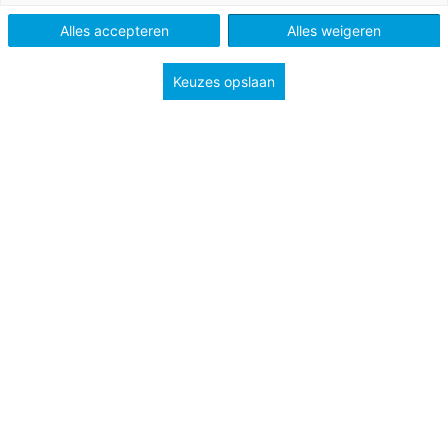
Schooltype
Bovenbouw havo/vwo
Alles accepteren
Alles weigeren
Onderwerp
Rechtsstaat
Keuzes opslaan