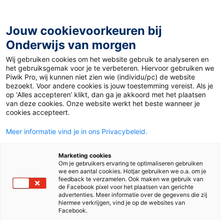
Ga
naar
de
Jouw cookievoorkeuren bij
inhoud
Onderwijs van morgen
Wij gebruiken cookies om het website gebruik te analyseren en
Home
»
Materiaal 12+
»
Xtc reguleren: ja of nee?
het gebruiksgemak voor je te verbeteren. Hiervoor gebruiken we
Piwik Pro, wij kunnen niet zien wie (individu/pc) de website
bezoekt. Voor andere cookies is jouw toestemming vereist. Als je
17 december 2018
Door
Ivo Pertijs
op ‘Alles accepteren’ klikt, dan ga je akkoord met het plaatsen
Xtc reguleren: ja of
van deze cookies. Onze website werkt het beste wanneer je
cookies accepteert.
nee?
Meer informatie vind je in ons Privacybeleid.
Marketing cookies
Om je gebruikers ervaring te optimaliseren gebruiken
VO
we een aantal cookies. Hotjar gebruiken we o.a. om je
feedback te verzamelen. Ook maken we gebruik van
de Facebook pixel voor het plaatsen van gerichte
advertenties. Meer informatie over de gegevens die zij
Vak
Maatschappijleer
hiermee verkrijgen, vind je op de websites van
Facebook.