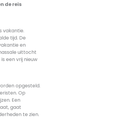
n de reis
s vakantie.
de tijd. De
vakantie en
massale uittocht
 een vrij nieuw
worden opgesteld.
eristen. Op
jzen. Een
gaat, gaat
nderheden te zien.