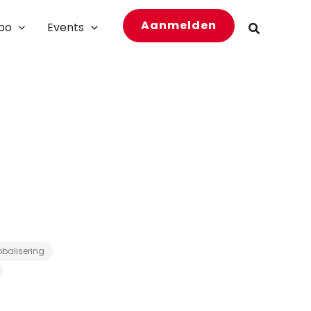
Aanmelden
bo
Events
Zoeken
obalisering