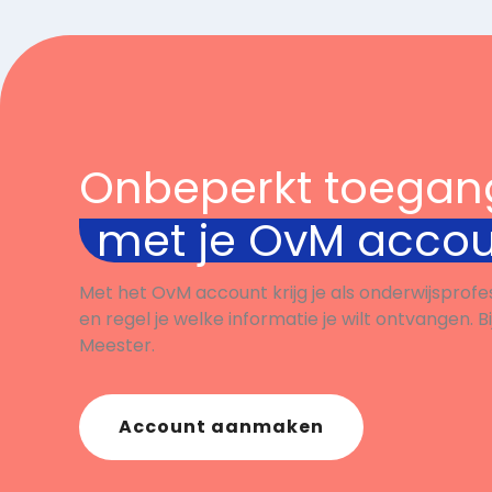
Onbeperkt toegan
met je OvM acco
Met het OvM account krijg je als onderwijsprofe
en regel je welke informatie je wilt ontvangen. B
Meester.
Account aanmaken