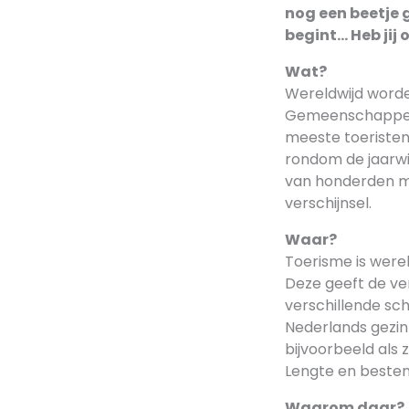
nog een beetje g
begint… Heb jij 
Wat?
Wereldwijd worde
Gemeenschappelij
meeste toeristen
rondom de jaarwis
van honderden mi
verschijnsel.
Waar?
Toerisme is werel
Deze geeft de ve
verschillende sch
Nederlands gezin 
bijvoorbeeld als 
Lengte en bestem
Waarom daar?