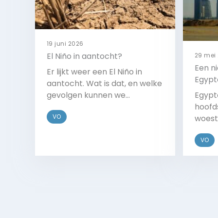
19 juni 2026
El Niño in aantocht?
29 mei
Een n
Er lijkt weer een El Niño in
Egypt
aantocht. Wat is dat, en welke
gevolgen kunnen we
Egypt
verwachten?
hoofd
VO
woest
nodig
VO
Bekijk