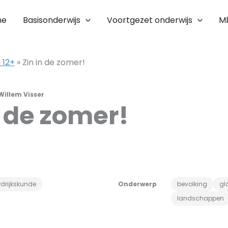
me
Basisonderwijs
Voortgezet onderwijs
M
 12+
»
Zin in de zomer!
Willem Visser
n de zomer!
drijkskunde
Onderwerp
bevolking
gl
landschappen