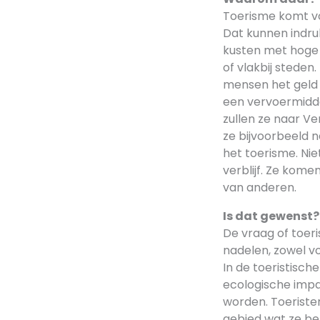
Toerisme komt voo
Dat kunnen indru
kusten met hoge 
of vlakbij steden
mensen het geld
een vervoermidde
zullen ze naar V
ze bijvoorbeeld n
het toerisme. Nie
verblijf. Ze kome
van anderen.
Is dat gewenst?
De vraag of toeri
nadelen, zowel v
In de toeristisch
ecologische impa
worden. Toeriste
gebied wat ze bez