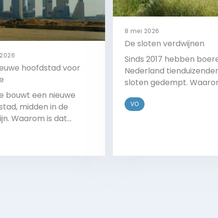
8 mei 2026
De sloten verdwijnen
 2026
Sinds 2017 hebben boere
ieuwe hoofdstad voor
Nederland tienduizende
e
sloten gedempt. Waar
doen ze dat? En wat zijn
e bouwt een nieuwe
VO
gevolgen?
stad, midden in de
ijn. Waarom is dat
?
Bekijk
Bekijk