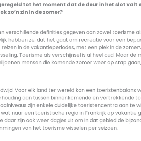
eregeld tot het moment dat de deur in het slot valt e
ook zo’n zin in de zomer?
n verschillende definities gegeven aan zowel toerisme al
k hebben ze, dat het gaat om recreatie voor een bepaal
 reizen in de vakantieperiodes, met een piek in de zomer
seling. Toerisme als verschijnsel is al heel oud. Maar de 
ljoenen mensen die komende zomer weer op stap gaan, is
dwijd. Voor elk land ter wereld kan een toeristenbalans 
rhouding aan tussen binnenkomende en vertrekkende to
aalniveaus zijn enkele duidelijke toeristencentra aan te wi
wat naar een toeristische regio in Frankrijk op vakantie 
ze daar zijn ook weer dagjes uit om in dat gebied de bijzo
mingen van het toerisme wisselen per seizoen.