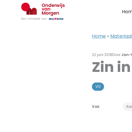
Ga
naar
Ho
de
inhoud
Home
»
Materiaal
22 juni 2018
Door
Jan-
Zin i
VO
Vak
Aar