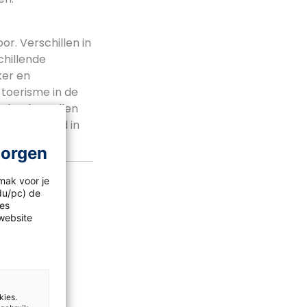
or. Verschillen in
chillende
ker en
 toerisme in de
e landen zullen
naar een land in
morgen
mak voor je
idu/pc) de
les
website
kies.