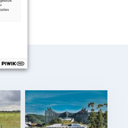
 gebruik
er
bsites