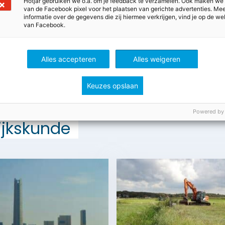
Hotjar gebruiken we o.a. om je feedback te verzamelen. Ook maken we
van de Facebook pixel voor het plaatsen van gerichte advertenties. Me
LITEIT-Zin-in-de-zomer-WK25
informatie over de gegevens die zij hiermee verkrijgen, vind je op de we
van Facebook.
Alles accepteren
Alles weigeren
Keuzes opslaan
Powered by
ijkskunde