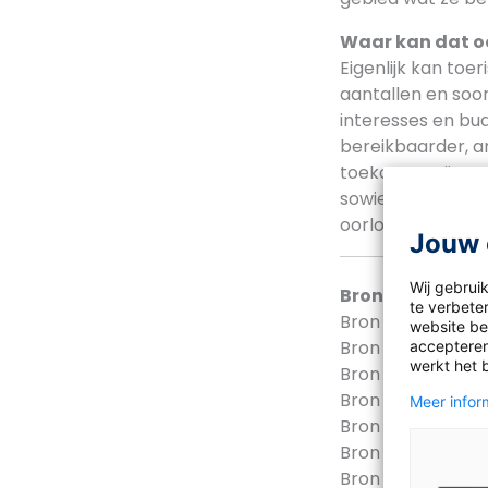
Waar kan dat o
Eigenlijk kan toe
aantallen en soo
interesses en bu
bereikbaarder, an
toekomst stijgen,
sowieso weinig to
oorlog?
Jouw 
Wij gebrui
Bronnen
te verbeter
Bron 1
Hoever is 
website bez
Bron 2
Topattrac
accepteren
werkt het 
Bron 3
Ontwikkeli
Bron 4
Duiken tus
Meer inform
Bron 5
Het plasti
Bron 6
Duurzaam 
Bron 7
Duurzaam 