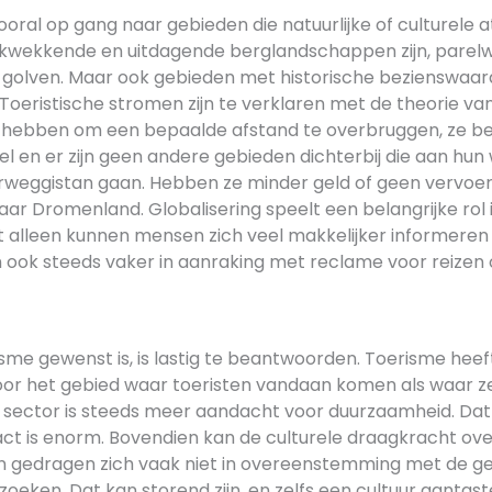
ral op gang naar gebieden die natuurlijke of culturele a
kwekkende en uitdagende berglandschappen zijn, parelw
golven. Maar ook gebieden met historische bezienswaard
. Toeristische stromen zijn te verklaren met de theorie va
 hebben om een bepaalde afstand te overbruggen, ze be
l en er zijn geen andere gebieden dichterbij die aan hun
erweggistan gaan. Hebben ze minder geld of geen vervoe
aar Dromenland. Globalisering speelt een belangrijke rol 
t alleen kunnen mensen zich veel makkelijker informeren 
n ook steeds vaker in aanraking met reclame voor reizen 
sme gewenst is, is lastig te beantwoorden. Toerisme heef
oor het gebied waar toeristen vandaan komen als waar z
e sector is steeds meer aandacht voor duurzaamheid. Dat 
ct is enorm. Bovendien kan de culturele draagkracht ov
n gedragen zich vaak niet in overeenstemming met de 
oeken. Dat kan storend zijn, en zelfs een cultuur aantast