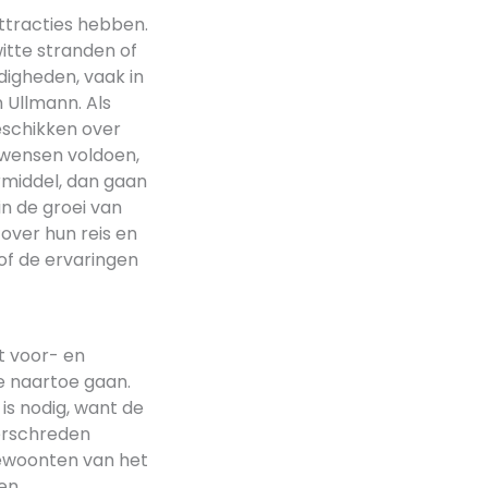
ttracties hebben.
itte stranden of
igheden, vaak in
n Ullmann. Als
schikken over
 wensen voldoen,
rmiddel, dan gaan
in de groei van
over hun reis en
of de ervaringen
t voor- en
e naartoe gaan.
is nodig, want de
erschreden
gewoonten van het
en.