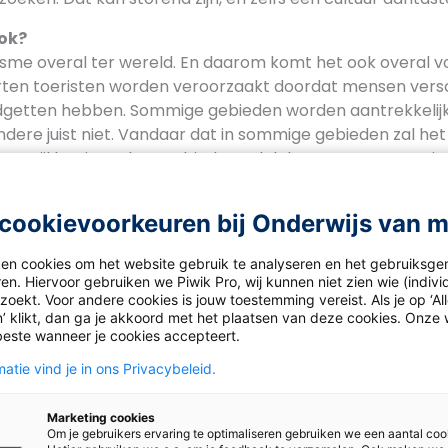
ok?
risme overal ter wereld. En daarom komt het ook overal vo
rten toeristen worden veroorzaakt doordat mensen vers
dgetten hebben. Sommige gebieden worden aantrekkelij
dere juist niet. Vandaar dat in sommige gebieden zal het
 terwijl het in andere gebieden zal dalen. En naar sommig
eristen gaan. Want zeg nou zelf: zou jij op vakantie gaan 
cookievoorkeuren bij Onderwijs van 
ken cookies om het website gebruik te analyseren en het gebruiksge
en. Hiervoor gebruiken we Piwik Pro, wij kunnen niet zien wie (indiv
het naar mijn vakantieadres?
oekt. Voor andere cookies is jouw toestemming vereist. Als je op ‘Al
ties wereldwijd
’ klikt, dan ga je akkoord met het plaatsen van deze cookies. Onze 
beste wanneer je cookies accepteert.
ngen in internationaal toerisme
sen koraal, vissen en plastic
atie vind je in ons Privacybeleid.
cseizoen op droomeiland Bali
toerisme volgens TUI
Marketing cookies
Om je gebruikers ervaring te optimaliseren gebruiken we een aantal coo
toerisme in Polynesië