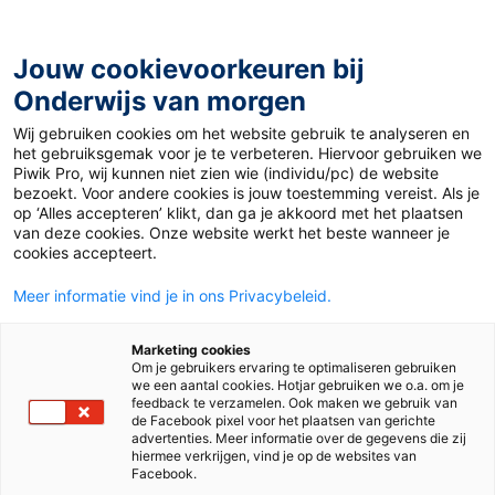
Ga
naar
de
Jouw cookievoorkeuren bij
inhoud
Onderwijs van morgen
Wij gebruiken cookies om het website gebruik te analyseren en
Home
»
Materiaal 12+
»
Nazi Design
het gebruiksgemak voor je te verbeteren. Hiervoor gebruiken we
Piwik Pro, wij kunnen niet zien wie (individu/pc) de website
bezoekt. Voor andere cookies is jouw toestemming vereist. Als je
20 januari 2020
Door
Joep van Gils
op ‘Alles accepteren’ klikt, dan ga je akkoord met het plaatsen
Nazi Design
van deze cookies. Onze website werkt het beste wanneer je
cookies accepteert.
Meer informatie vind je in ons Privacybeleid.
VO
MBO
Marketing cookies
Om je gebruikers ervaring te optimaliseren gebruiken
we een aantal cookies. Hotjar gebruiken we o.a. om je
Vak
Duits
feedback te verzamelen. Ook maken we gebruik van
de Facebook pixel voor het plaatsen van gerichte
advertenties. Meer informatie over de gegevens die zij
Schooltype
Bovenbouw havo/vwo
Mbo
hiermee verkrijgen, vind je op de websites van
Facebook.
Niveau
A1
A2
B1
B2